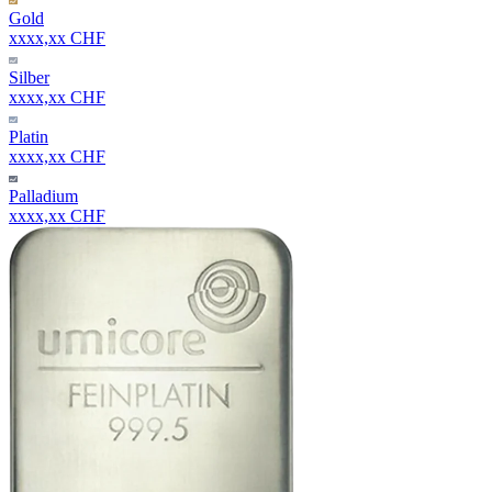
Gold
xxxx,xx CHF
Silber
xxxx,xx CHF
Platin
xxxx,xx CHF
Palladium
xxxx,xx CHF