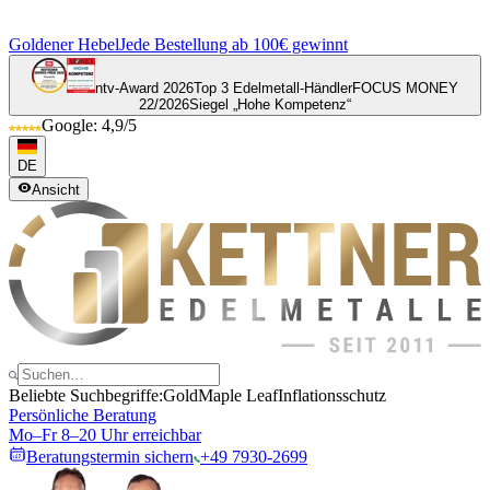
Goldener Hebel
Jede Bestellung ab 100€ gewinnt
ntv-Award 2026
Top 3 Edelmetall-Händler
FOCUS MONEY
22/2026
Siegel „Hohe Kompetenz“
Google: 4,9/5
DE
Ansicht
Beliebte Suchbegriffe:
Gold
Maple Leaf
Inflationsschutz
Persönliche Beratung
Mo–Fr 8–20 Uhr erreichbar
Beratungstermin sichern
+49 7930-2699