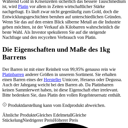
Während Gold in Krisenzeiten sicherlich das bessere Tauschmedium
ist, wird
Platin
vor allem in Zeiten wirtschaftlicher Stärke
nachgefragt. Es läuft zwar nicht gegenläufig zum Gold, doch die
Entwicklungsgeschichten beruhen auf unterschiedlichen Gründen.
Wenn Sie das auf den ersten Blick silberne Metall an die Industrie
geben möchten, ist der Verkauf als Kilobarren wahrscheinlich die
beste Wahl. Als Investor spekulieren Sie auf die steigende
Nachfrage und den recycelten Verbrauch von Platin.
Die Eigenschaften und Maße des 1kg
Barrens
Der Barren ist mit einer Reinheit von 99,95% genauso rein wie
Platinbarren
anderer Größen in unserem Sortiment. Sie erhalten
einen Barren eines der
Hersteller
Umicore, Heraeus oder Degussa.
Auch der Jahrgang weicht bei den Barren ab. Da Platinbarren
keinen Sammlerwert haben, ist diese Eigenschaft eher irrelevant.
Bitte bedenken Sie, dass Platin den vollen Regelsteuersatz enthält.
Produktdarstellung kann vom Endprodukt abweichen.
Ähnliche Produkte
Gleiches Edelmetall
Gleiche
Stückelung
Niedrigerer Preis
Höherer Preis