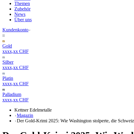
Themen
Zubehör
News
Über uns
Kundenkonto
Gold
xxxx,xx CHF
Silber
xxxx,xx CHF
Platin
xxxx,xx CHF
Palladium
xxxx,xx CHF
Kettner Edelmetalle
Magazin
Der Gold-Krimi 2025: Wie Washington stolperte, die Schweiz 