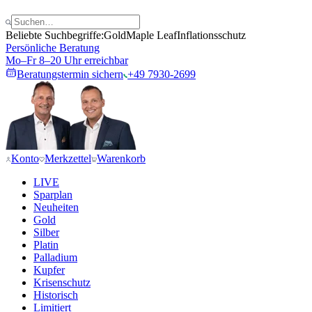
Beliebte Suchbegriffe:
Gold
Maple Leaf
Inflationsschutz
Persönliche Beratung
Mo–Fr 8–20 Uhr erreichbar
Beratungstermin sichern
+49 7930-2699
Konto
Merkzettel
Warenkorb
LIVE
Sparplan
Neuheiten
Gold
Silber
Platin
Palladium
Kupfer
Krisenschutz
Historisch
Limitiert