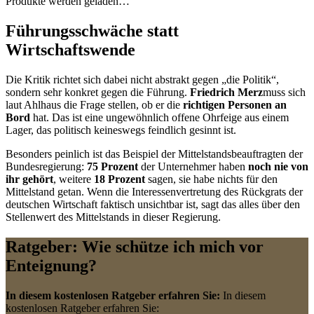
Produkte werden geladen…
Führungsschwäche statt
Wirtschaftswende
Die Kritik richtet sich dabei nicht abstrakt gegen „die Politik“,
sondern sehr konkret gegen die Führung.
Friedrich Merz
muss sich
laut Ahlhaus die Frage stellen, ob er die
richtigen Personen an
Bord
hat. Das ist eine ungewöhnlich offene Ohrfeige aus einem
Lager, das politisch keineswegs feindlich gesinnt ist.
Besonders peinlich ist das Beispiel der Mittelstandsbeauftragten der
Bundesregierung:
75 Prozent
der Unternehmer haben
noch nie von
ihr gehört
, weitere
18 Prozent
sagen, sie habe nichts für den
Mittelstand getan. Wenn die Interessenvertretung des Rückgrats der
deutschen Wirtschaft faktisch unsichtbar ist, sagt das alles über den
Stellenwert des Mittelstands in dieser Regierung.
Ratgeber: Wie schütze ich mich vor
Enteignung?
In diesem kostenlosen Ratgeber erfahren Sie:
In diesem
kostenlosen Ratgeber erfahren Sie: