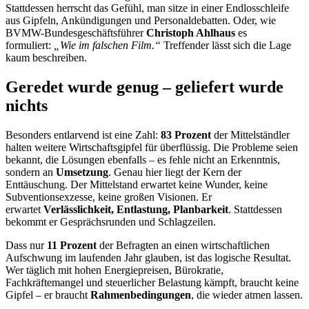
Stattdessen herrscht das Gefühl, man sitze in einer Endlosschleife
aus Gipfeln, Ankündigungen und Personaldebatten. Oder, wie
BVMW-Bundesgeschäftsführer
Christoph Ahlhaus
es
formuliert:
„Wie im falschen Film.“
Treffender lässt sich die Lage
kaum beschreiben.
Geredet wurde genug – geliefert wurde
nichts
Besonders entlarvend ist eine Zahl:
83 Prozent
der Mittelständler
halten weitere Wirtschaftsgipfel für überflüssig. Die Probleme seien
bekannt, die Lösungen ebenfalls – es fehle nicht an Erkenntnis,
sondern an
Umsetzung
. Genau hier liegt der Kern der
Enttäuschung. Der Mittelstand erwartet keine Wunder, keine
Subventionsexzesse, keine großen Visionen. Er
erwartet
Verlässlichkeit, Entlastung, Planbarkeit
. Stattdessen
bekommt er Gesprächsrunden und Schlagzeilen.
Dass nur
11 Prozent
der Befragten an einen wirtschaftlichen
Aufschwung im laufenden Jahr glauben, ist das logische Resultat.
Wer täglich mit hohen Energiepreisen, Bürokratie,
Fachkräftemangel und steuerlicher Belastung kämpft, braucht keine
Gipfel – er braucht
Rahmenbedingungen
, die wieder atmen lassen.