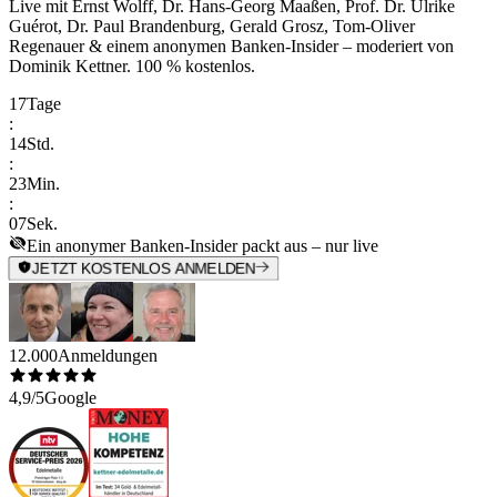
Live mit
Ernst Wolff, Dr. Hans-Georg Maaßen, Prof. Dr. Ulrike
Guérot, Dr. Paul Brandenburg, Gerald Grosz, Tom-Oliver
Regenauer & einem anonymen Banken-Insider
– moderiert von
Dominik Kettner
.
100 % kostenlos.
17
Tage
:
14
Std.
:
23
Min.
:
07
Sek.
Ein anonymer Banken-Insider packt aus – nur live
JETZT KOSTENLOS ANMELDEN
12.000
Anmeldungen
4,9/5
Google