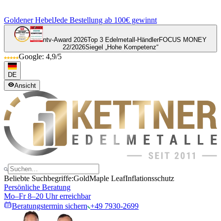
Goldener Hebel
Jede Bestellung ab 100€ gewinnt
ntv-Award 2026
Top 3 Edelmetall-Händler
FOCUS MONEY
22/2026
Siegel „Hohe Kompetenz“
Google: 4,9/5
DE
Ansicht
Beliebte Suchbegriffe:
Gold
Maple Leaf
Inflationsschutz
Persönliche Beratung
Mo–Fr 8–20 Uhr erreichbar
Beratungstermin sichern
+49 7930-2699