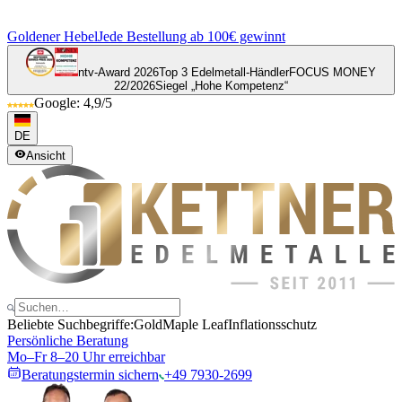
Goldener Hebel
Jede Bestellung ab 100€ gewinnt
ntv-Award 2026
Top 3 Edelmetall-Händler
FOCUS MONEY
22/2026
Siegel „Hohe Kompetenz“
Google: 4,9/5
DE
Ansicht
Beliebte Suchbegriffe:
Gold
Maple Leaf
Inflationsschutz
Persönliche Beratung
Mo–Fr 8–20 Uhr erreichbar
Beratungstermin sichern
+49 7930-2699