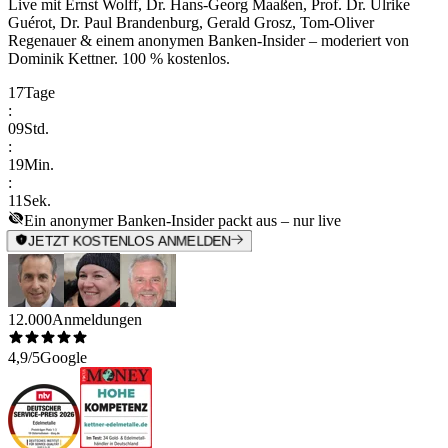
Live mit
Ernst Wolff, Dr. Hans-Georg Maaßen, Prof. Dr. Ulrike
Guérot, Dr. Paul Brandenburg, Gerald Grosz, Tom-Oliver
Regenauer & einem anonymen Banken-Insider
– moderiert von
Dominik Kettner
.
100 % kostenlos.
17
Tage
:
09
Std.
:
19
Min.
:
11
Sek.
Ein anonymer Banken-Insider packt aus – nur live
JETZT KOSTENLOS ANMELDEN
12.000
Anmeldungen
4,9/5
Google