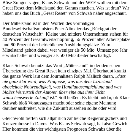
Böse Zungen sagen, Klaus Schwab und der WEF wollten mit dem
Great Reset dem Mittelstand den Garaus machen. Was ist dran? Wir
haben uns das Buch „Great Reset“ von Schwab näher angeschaut.
Der Mittelstand ist in den Worten des vormaligen
Bundeswirtschaftsministers Peter Altmaier das „Rückgrat der
deutschen Wirtschaft“. Kleine und mittlere Unternehmen stehen für
40 Prozent der Gesamtwertschöpfung, 56 Prozent aller Arbeitsplätze
und 80 Prozent der betrieblichen Ausbildungsplätze. Zum
Mittelstand gehört dabei, wer weniger als 50 Mio. Umsatz pro Jahr
erwirtschaftet und weniger als 500 Mitarbeiter beschäftigt.
Klaus Schwab benutzt das Wort „Mittelstand“ in der deutschen
Übersetzung des Great Reset kein einziges Mal. Überhaupt krankt
das ganze Werk laut dem Journalisten Ralph Malisch daran, „
dass
nie ganz klar wird, was Prognose, was aus dem Istzustand
abgeleitete Notwendigkeit, was Handlungsempfehlung und was
bloßes Werturteil der Autoren über eine aus ihrer Sicht
wünschenswerte Zukunft ist
.“ Soll heißen: Es bleibt unklar, ob Klaus
Schwab bloß Voraussagen macht oder seine eigene Meinung
darüber ausbreitet, wie die Zukunft aussehen sollte oder wird.
Gleichwohl treffen sich alljährlich zahlreiche Regierungschefs und
Konzernbosse in Davos. Was Klaus Schwab sagt, hat also Gewicht.
Hier kommen die vier wichtigsten Prognosen Schwabs über die