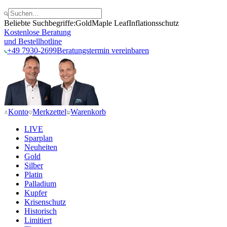
Beliebte Suchbegriffe:
Gold
Maple Leaf
Inflationsschutz
Kostenlose Beratung
und Bestellhotline
+49 7930-2699
Beratungstermin vereinbaren
Konto
Merkzettel
Warenkorb
LIVE
Sparplan
Neuheiten
Gold
Silber
Platin
Palladium
Kupfer
Krisenschutz
Historisch
Limitiert