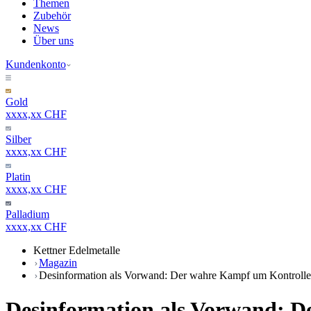
Themen
Zubehör
News
Über uns
Kundenkonto
Gold
xxxx,xx CHF
Silber
xxxx,xx CHF
Platin
xxxx,xx CHF
Palladium
xxxx,xx CHF
Kettner Edelmetalle
Magazin
Desinformation als Vorwand: Der wahre Kampf um Kontroll
Desinformation als Vorwand: 