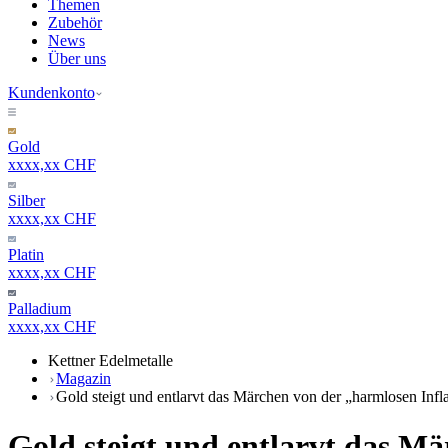
Themen
Zubehör
News
Über uns
Kundenkonto
Gold
xxxx,xx CHF
Silber
xxxx,xx CHF
Platin
xxxx,xx CHF
Palladium
xxxx,xx CHF
Kettner Edelmetalle
Magazin
Gold steigt und entlarvt das Märchen von der „harmlosen Infl
Gold steigt und entlarvt das Mä