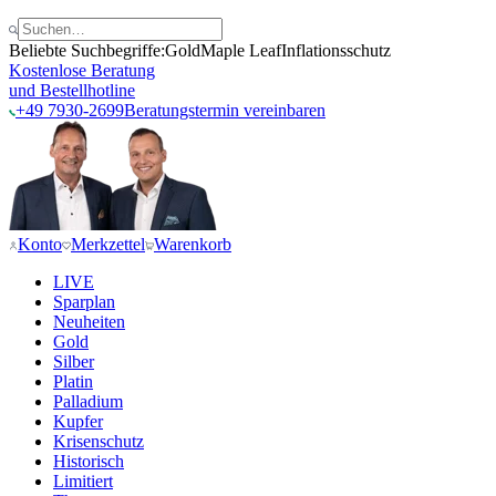
Beliebte Suchbegriffe:
Gold
Maple Leaf
Inflationsschutz
Kostenlose Beratung
und Bestellhotline
+49 7930-2699
Beratungstermin vereinbaren
Konto
Merkzettel
Warenkorb
LIVE
Sparplan
Neuheiten
Gold
Silber
Platin
Palladium
Kupfer
Krisenschutz
Historisch
Limitiert