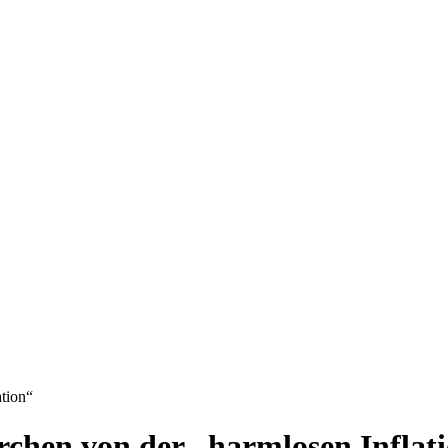
ation“
rchen von der „harmlosen Inflat