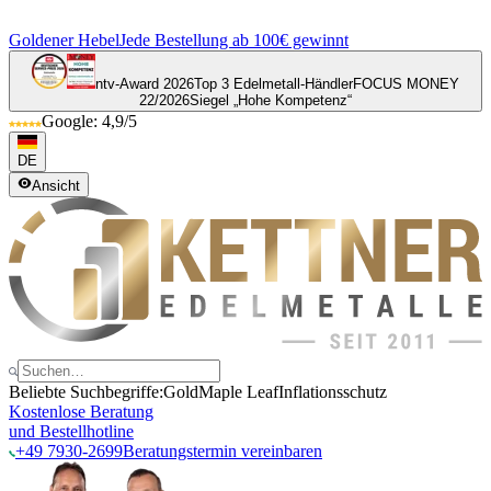
Goldener Hebel
Jede Bestellung ab 100€ gewinnt
ntv-Award 2026
Top 3 Edelmetall-Händler
FOCUS MONEY
22/2026
Siegel „Hohe Kompetenz“
Google: 4,9/5
DE
Ansicht
Beliebte Suchbegriffe:
Gold
Maple Leaf
Inflationsschutz
Kostenlose Beratung
und Bestellhotline
+49 7930-2699
Beratungstermin vereinbaren