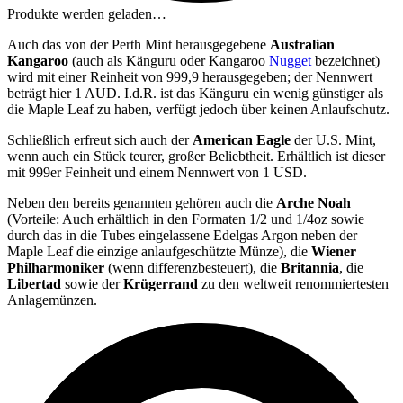
Produkte werden geladen…
Auch das von der Perth Mint herausgegebene
Australian
Kangaroo
(auch als Känguru oder Kangaroo
Nugget
bezeichnet)
wird mit einer Reinheit von 999,9 herausgegeben; der Nennwert
beträgt hier 1 AUD. I.d.R. ist das Känguru ein wenig günstiger als
die Maple Leaf zu haben, verfügt jedoch über keinen Anlaufschutz.
Schließlich erfreut sich auch der
American Eagle
der U.S. Mint,
wenn auch ein Stück teurer, großer Beliebtheit. Erhältlich ist dieser
mit 999er Feinheit und einem Nennwert von 1 USD.
Neben den bereits genannten gehören auch die
Arche Noah
(Vorteile: Auch erhältlich in den Formaten 1/2 und 1/4oz sowie
durch das in die Tubes eingelassene Edelgas Argon neben der
Maple Leaf die einzige anlaufgeschützte Münze), die
Wiener
Philharmoniker
(wenn differenzbesteuert), die
Britannia
, die
Libertad
sowie der
Krügerrand
zu den weltweit renommiertesten
Anlagemünzen.