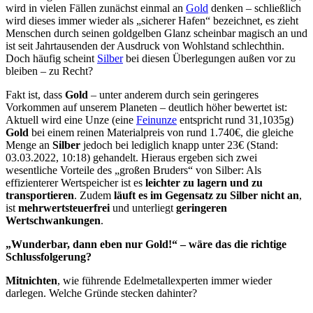
wird in vielen Fällen zunächst einmal an
Gold
denken – schließlich
wird dieses immer wieder als „sicherer Hafen“ bezeichnet, es zieht
Menschen durch seinen goldgelben Glanz scheinbar magisch an und
ist seit Jahrtausenden der Ausdruck von Wohlstand schlechthin.
Doch häufig scheint
Silber
bei diesen Überlegungen außen vor zu
bleiben – zu Recht?
Fakt ist, dass
Gold
– unter anderem durch sein geringeres
Vorkommen auf unserem Planeten – deutlich höher bewertet ist:
Aktuell wird eine Unze (eine
Feinunze
entspricht rund 31,1035g)
Gold
bei einem reinen Materialpreis von rund 1.740€, die gleiche
Menge an
Silber
jedoch bei lediglich knapp unter 23€ (Stand:
03.03.2022, 10:18) gehandelt. Hieraus ergeben sich zwei
wesentliche Vorteile des „großen Bruders“ von Silber: Als
effizienterer Wertspeicher ist es
leichter zu lagern und zu
transportieren
. Zudem
läuft es im Gegensatz zu Silber nicht an
,
ist
mehrwertsteuerfrei
und unterliegt
geringeren
Wertschwankungen
.
„Wunderbar, dann eben nur Gold!“ – wäre das die richtige
Schlussfolgerung?
Mitnichten
, wie führende Edelmetallexperten immer wieder
darlegen. Welche Gründe stecken dahinter?