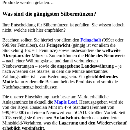
Produkte werden geladen…
Was sind die gängigsten Silbermünzen?
Ihre Entscheidung für Silbermünzen ist gefallen, Sie wissen jedoch
nicht, welche sich hier empfehlen?
Beachten sollten Sie hierbei vor allem den
Feingehalt
(999er oder
999,9er Feinsilber), das
Feingewicht
(gängig ist vor allem die
Stückelung 1oz = 1 Feinunze) sowie insbesondere die
weltweite
Akzeptanz
der Münzen. Zudem können die
Höhe des Nennwerts
– nach einer Währungskrise und damit verbundenen
Neubewertungen – sowie die
angegebene Landeswährung
– je
nach Ansehen des Staates, in dem die Münze anerkanntes
Zahlungsmittel ist – von Bedeutung sein. Ein
gleichbleibendes
Motiv
kann zudem die Bekanntheit des Produkts und somit die
Nachfragemenge beeinflussen.
Die unserer Einschätzung nach beste am Markt erhältliche
Anlagemünze ist aktuell die
Maple Leaf
. Herausgegeben wird sie
von der Royal Canadian Mint im 4×9-Standard (Feinheit von
999,9/1.000) mit einem Nennwert von 5CAD. Größter Vorteil: Seit
2018 verfügt sie über einen
Anlaufschutz
durch das patentierte
Mintshield-Verfahren, was die
Lagerung und den Wiederverkauf
erheblich vereinfacht
.