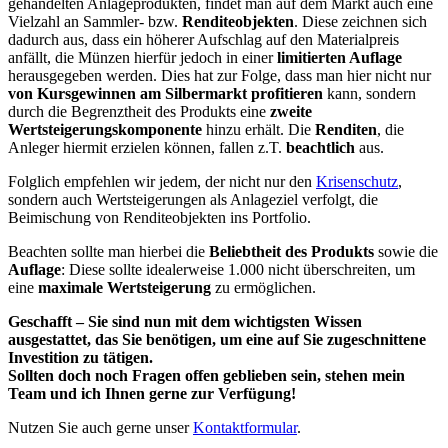
gehandelten Anlageprodukten, findet man auf dem Markt auch eine
Vielzahl an Sammler- bzw.
Renditeobjekten
. Diese zeichnen sich
dadurch aus, dass ein höherer Aufschlag auf den Materialpreis
anfällt, die Münzen hierfür jedoch in einer
limitierten Auflage
herausgegeben werden. Dies hat zur Folge, dass man hier nicht nur
von Kursgewinnen am Silbermarkt profitieren
kann, sondern
durch die Begrenztheit des Produkts eine
zweite
Wertsteigerungskomponente
hinzu erhält. Die
Renditen
, die
Anleger hiermit erzielen können, fallen z.T.
beachtlich
aus.
Folglich empfehlen wir jedem, der nicht nur den
Krisenschutz
,
sondern auch Wertsteigerungen als Anlageziel verfolgt, die
Beimischung von Renditeobjekten ins Portfolio.
Beachten sollte man hierbei die
Beliebtheit des Produkts
sowie die
Auflage
: Diese sollte idealerweise 1.000 nicht überschreiten, um
eine
maximale Wertsteigerung
zu ermöglichen.
Geschafft – Sie sind nun mit dem wichtigsten Wissen
ausgestattet, das Sie benötigen, um eine auf Sie zugeschnittene
Investition zu tätigen.
Sollten doch noch Fragen offen geblieben sein, stehen mein
Team und ich Ihnen gerne zur Verfügung!
Nutzen Sie auch gerne unser
Kontaktformular
.