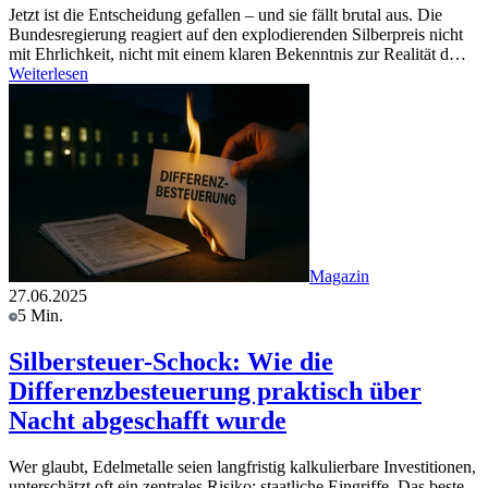
Jetzt ist die Entscheidung gefallen – und sie fällt brutal aus. Die
Bundesregierung reagiert auf den explodierenden Silberpreis nicht
mit Ehrlichkeit, nicht mit einem klaren Bekenntnis zur Realität d…
Weiterlesen
Magazin
27.06.2025
5 Min.
Silbersteuer-Schock: Wie die
Differenzbesteuerung praktisch über
Nacht abgeschafft wurde
Wer glaubt, Edelmetalle seien langfristig kalkulierbare Investitionen,
unterschätzt oft ein zentrales Risiko: staatliche Eingriffe. Das beste