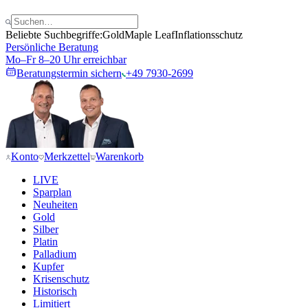
Beliebte Suchbegriffe:
Gold
Maple Leaf
Inflationsschutz
Persönliche Beratung
Mo–Fr 8–20 Uhr erreichbar
Beratungstermin sichern
+49 7930-2699
Konto
Merkzettel
Warenkorb
LIVE
Sparplan
Neuheiten
Gold
Silber
Platin
Palladium
Kupfer
Krisenschutz
Historisch
Limitiert