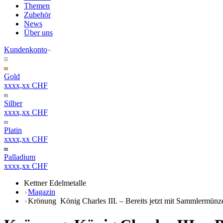
Themen
Zubehör
News
Über uns
Kundenkonto
Gold
xxxx,xx CHF
Silber
xxxx,xx CHF
Platin
xxxx,xx CHF
Palladium
xxxx,xx CHF
Kettner Edelmetalle
Magazin
Krönung König Charles III. – Bereits jetzt mit Sammlermün