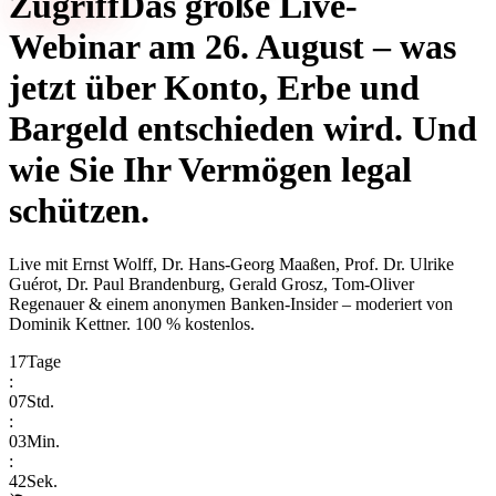
Zugriff
Das große Live-
Webinar am 26. August – was
jetzt über Konto, Erbe und
Bargeld entschieden wird. Und
wie Sie Ihr Vermögen legal
schützen.
Live mit
Ernst Wolff, Dr. Hans-Georg Maaßen, Prof. Dr. Ulrike
Guérot, Dr. Paul Brandenburg, Gerald Grosz, Tom-Oliver
Regenauer & einem anonymen Banken-Insider
– moderiert von
Dominik Kettner
.
100 % kostenlos.
17
Tage
:
07
Std.
:
03
Min.
:
42
Sek.