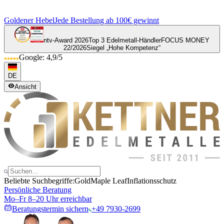
Goldener Hebel
Jede Bestellung ab 100€ gewinnt
ntv-Award 2026
Top 3 Edelmetall-Händler
FOCUS MONEY
22/2026
Siegel „Hohe Kompetenz“
Google: 4,9/5
DE
Ansicht
Beliebte Suchbegriffe:
Gold
Maple Leaf
Inflationsschutz
Persönliche Beratung
Mo–Fr 8–20 Uhr erreichbar
Beratungstermin sichern
+49 7930-2699