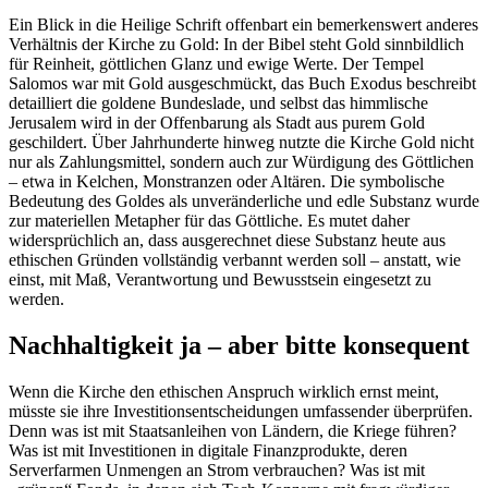
Ein Blick in die Heilige Schrift offenbart ein bemerkenswert anderes
Verhältnis der Kirche zu Gold: In der Bibel steht Gold sinnbildlich
für Reinheit, göttlichen Glanz und ewige Werte. Der Tempel
Salomos war mit Gold ausgeschmückt, das Buch Exodus beschreibt
detailliert die goldene Bundeslade, und selbst das himmlische
Jerusalem wird in der Offenbarung als Stadt aus purem Gold
geschildert. Über Jahrhunderte hinweg nutzte die Kirche Gold nicht
nur als Zahlungsmittel, sondern auch zur Würdigung des Göttlichen
– etwa in Kelchen, Monstranzen oder Altären. Die symbolische
Bedeutung des Goldes als unveränderliche und edle Substanz wurde
zur materiellen Metapher für das Göttliche. Es mutet daher
widersprüchlich an, dass ausgerechnet diese Substanz heute aus
ethischen Gründen vollständig verbannt werden soll – anstatt, wie
einst, mit Maß, Verantwortung und Bewusstsein eingesetzt zu
werden.
Nachhaltigkeit ja – aber bitte konsequent
Wenn die Kirche den ethischen Anspruch wirklich ernst meint,
müsste sie ihre Investitionsentscheidungen umfassender überprüfen.
Denn was ist mit Staatsanleihen von Ländern, die Kriege führen?
Was ist mit Investitionen in digitale Finanzprodukte, deren
Serverfarmen Unmengen an Strom verbrauchen? Was ist mit