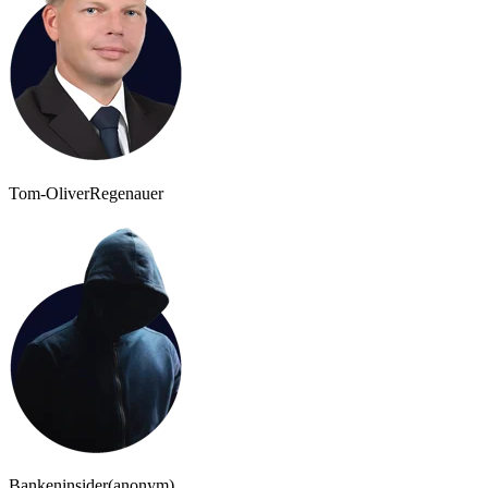
Tom-Oliver
Regenauer
Bankeninsider
(anonym)