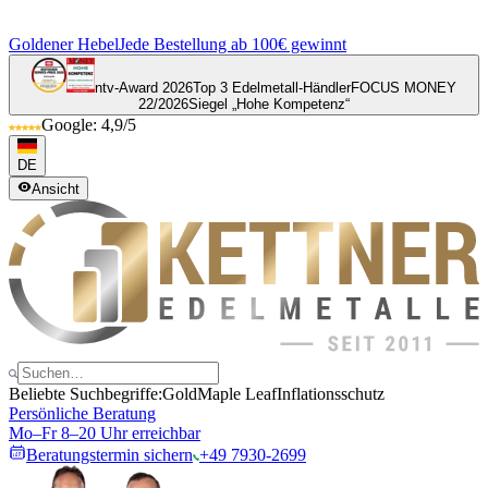
Goldener Hebel
Jede Bestellung ab 100€ gewinnt
ntv-Award 2026
Top 3 Edelmetall-Händler
FOCUS MONEY
22/2026
Siegel „Hohe Kompetenz“
Google: 4,9/5
DE
Ansicht
Beliebte Suchbegriffe:
Gold
Maple Leaf
Inflationsschutz
Persönliche Beratung
Mo–Fr 8–20 Uhr erreichbar
Beratungstermin sichern
+49 7930-2699