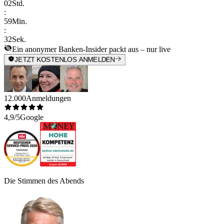
02
Std.
:
59
Min.
:
32
Sek.
Ein anonymer Banken-Insider packt aus – nur live
JETZT KOSTENLOS ANMELDEN
12.000
Anmeldungen
4,9/5
Google
Die Stimmen des Abends