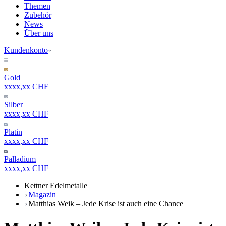
Themen
Zubehör
News
Über uns
Kundenkonto
Gold
xxxx,xx CHF
Silber
xxxx,xx CHF
Platin
xxxx,xx CHF
Palladium
xxxx,xx CHF
Kettner Edelmetalle
Magazin
Matthias Weik – Jede Krise ist auch eine Chance