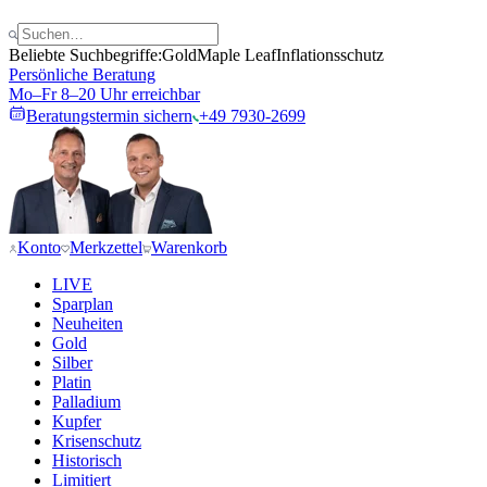
Beliebte Suchbegriffe:
Gold
Maple Leaf
Inflationsschutz
Persönliche Beratung
Mo–Fr 8–20 Uhr erreichbar
Beratungstermin sichern
+49 7930-2699
Konto
Merkzettel
Warenkorb
LIVE
Sparplan
Neuheiten
Gold
Silber
Platin
Palladium
Kupfer
Krisenschutz
Historisch
Limitiert