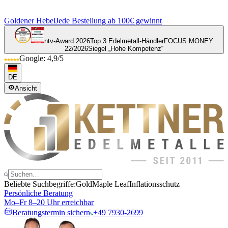
Goldener Hebel
Jede Bestellung ab 100€ gewinnt
ntv-Award 2026
Top 3 Edelmetall-Händler
FOCUS MONEY
22/2026
Siegel „Hohe Kompetenz“
Google: 4,9/5
DE
Ansicht
Beliebte Suchbegriffe:
Gold
Maple Leaf
Inflationsschutz
Persönliche Beratung
Mo–Fr 8–20 Uhr erreichbar
Beratungstermin sichern
+49 7930-2699