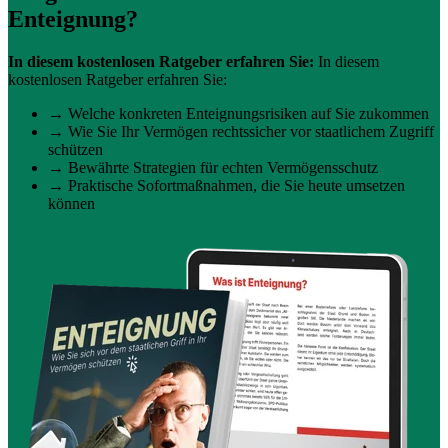
Enteignung?
In diesem kostenlosen Ratgeber erfahren Sie:
In diesem
kostenlosen Ratgeber erfahren Sie:
→ Welche konkreten Enteignungsrisiken auf Sie zukommen
→ Wie Sie Ihr Vermögen rechtssicher vor staatlichem Zugriff
schützen
→ Bewährte Strategien für echten Vermögensschutz
→ Praktische Sofortmaßnahmen, die Sie heute umsetzen
können