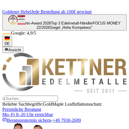
Goldener Hebel
Jede Bestellung ab 100€ gewinnt
ntv-Award 2026
Top 3 Edelmetall-Händler
FOCUS MONEY
22/2026
Siegel „Hohe Kompetenz“
Google: 4,9/5
DE
Ansicht
Beliebte Suchbegriffe:
Gold
Maple Leaf
Inflationsschutz
Persönliche Beratung
Mo–Fr 8–20 Uhr erreichbar
Beratungstermin sichern
+49 7930-2699