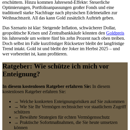
erschüttern. Hinzu kommen Jahresend-Effekte: Steuerliche
Optimierungen, Portfolioanpassungen großer Fonds und eine
traditionell starke Nachfrage nach physischen Edelmetallen zur
Weihnachtszeit. All das kann Gold zusätzlich Auftrieb geben.
Das Szenario ist klar: Steigende Inflation, schwächerer Dollar,
geopolitische Krisen und Zentralbankkäufe könnten den
Goldpreis
bis Jahresende um weitere fünf bis zehn Prozent nach oben treiben.
Doch selbst im Falle kurzfristiger Rücksetzer bleibt der langfristige
Trend intakt. Gold ist und bleibt der Joker im Herbst 2025 – und
wer vorbereitet ist, kann profitieren.
Ratgeber: Wie schütze ich mich vor
Enteignung?
In diesem kostenlosen Ratgeber erfahren Sie:
In diesem
kostenlosen Ratgeber erfahren Sie:
→ Welche konkreten Enteignungsrisiken auf Sie zukommen
→ Wie Sie Ihr Vermögen rechtssicher vor staatlichem Zugriff
schützen
→ Bewährte Strategien für echten Vermögensschutz
→ Praktische Sofortmaßnahmen, die Sie heute umsetzen
können