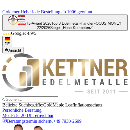
Goldener Hebel
Jede Bestellung ab 100€ gewinnt
ntv-Award 2026
Top 3 Edelmetall-Händler
FOCUS MONEY
22/2026
Siegel „Hohe Kompetenz“
Google: 4,9/5
DE
Ansicht
Beliebte Suchbegriffe:
Gold
Maple Leaf
Inflationsschutz
Persönliche Beratung
Mo–Fr 8–20 Uhr erreichbar
Beratungstermin sichern
+49 7930-2699