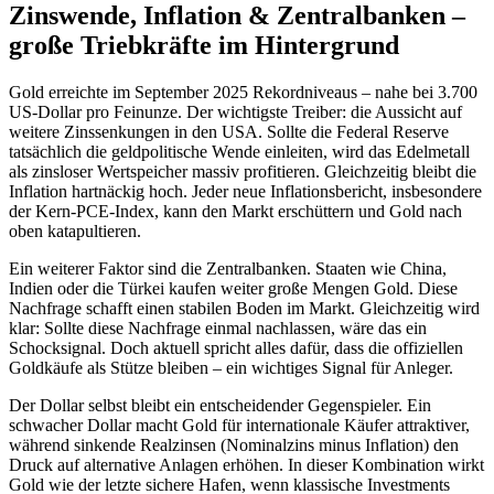
Zinswende, Inflation & Zentralbanken –
große Triebkräfte im Hintergrund
Gold erreichte im September 2025 Rekordniveaus – nahe bei 3.700
US-Dollar pro Feinunze. Der wichtigste Treiber: die Aussicht auf
weitere Zinssenkungen in den USA. Sollte die Federal Reserve
tatsächlich die geldpolitische Wende einleiten, wird das Edelmetall
als zinsloser Wertspeicher massiv profitieren. Gleichzeitig bleibt die
Inflation hartnäckig hoch. Jeder neue Inflationsbericht, insbesondere
der Kern-PCE-Index, kann den Markt erschüttern und Gold nach
oben katapultieren.
Ein weiterer Faktor sind die Zentralbanken. Staaten wie China,
Indien oder die Türkei kaufen weiter große Mengen Gold. Diese
Nachfrage schafft einen stabilen Boden im Markt. Gleichzeitig wird
klar: Sollte diese Nachfrage einmal nachlassen, wäre das ein
Schocksignal. Doch aktuell spricht alles dafür, dass die offiziellen
Goldkäufe als Stütze bleiben – ein wichtiges Signal für Anleger.
Der Dollar selbst bleibt ein entscheidender Gegenspieler. Ein
schwacher Dollar macht Gold für internationale Käufer attraktiver,
während sinkende Realzinsen (Nominalzins minus Inflation) den
Druck auf alternative Anlagen erhöhen. In dieser Kombination wirkt
Gold wie der letzte sichere Hafen, wenn klassische Investments