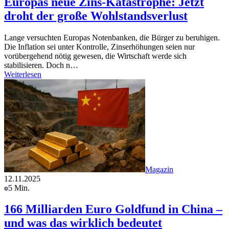
Europas neue Zins-Katastrophe: Jetzt
droht der große Wohlstandsverlust
Lange versuchten Europas Notenbanken, die Bürger zu beruhigen.
Die Inflation sei unter Kontrolle, Zinserhöhungen seien nur
vorübergehend nötig gewesen, die Wirtschaft werde sich
stabilisieren. Doch n…
Weiterlesen
Magazin
12.11.2025
5 Min.
166 Milliarden Euro Goldfund in China –
und was das wirklich bedeutet