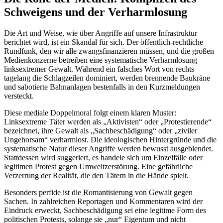
Schweigens und der Verharmlosung
Die Art und Weise, wie über Angriffe auf unsere Infrastruktur
berichtet wird, ist ein Skandal für sich. Der öffentlich-rechtliche
Rundfunk, den wir alle zwangsfinanzieren müssen, und die großen
Medienkonzerne betreiben eine systematische Verharmlosung
linksextremer Gewalt. Während ein falsches Wort von rechts
tagelang die Schlagzeilen dominiert, werden brennende Baukräne
und sabotierte Bahnanlagen bestenfalls in den Kurzmeldungen
versteckt.
Diese mediale Doppelmoral folgt einem klaren Muster:
Linksextreme Täter werden als „Aktivisten“ oder „Protestierende“
bezeichnet, ihre Gewalt als „Sachbeschädigung“ oder „ziviler
Ungehorsam“ verharmlost. Die ideologischen Hintergründe und die
systematische Natur dieser Angriffe werden bewusst ausgeblendet.
Stattdessen wird suggeriert, es handele sich um Einzelfälle oder
legitimen Protest gegen Umweltzerstörung. Eine gefährliche
Verzerrung der Realität, die den Tätern in die Hände spielt.
Besonders perfide ist die Romantisierung von Gewalt gegen
Sachen. In zahlreichen Reportagen und Kommentaren wird der
Eindruck erweckt, Sachbeschädigung sei eine legitime Form des
politischen Protests, solange sie „nur“ Eigentum und nicht