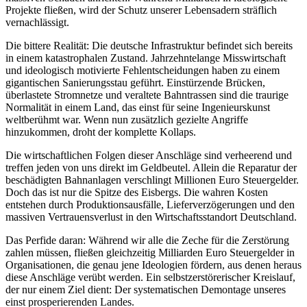
Projekte fließen, wird der Schutz unserer Lebensadern sträflich
vernachlässigt.
Die bittere Realität: Die deutsche Infrastruktur befindet sich bereits
in einem katastrophalen Zustand. Jahrzehntelange Misswirtschaft
und ideologisch motivierte Fehlentscheidungen haben zu einem
gigantischen Sanierungsstau geführt. Einstürzende Brücken,
überlastete Stromnetze und veraltete Bahntrassen sind die traurige
Normalität in einem Land, das einst für seine Ingenieurskunst
weltberühmt war. Wenn nun zusätzlich gezielte Angriffe
hinzukommen, droht der komplette Kollaps.
Die wirtschaftlichen Folgen dieser Anschläge sind verheerend und
treffen jeden von uns direkt im Geldbeutel. Allein die Reparatur der
beschädigten Bahnanlagen verschlingt Millionen Euro Steuergelder.
Doch das ist nur die Spitze des Eisbergs. Die wahren Kosten
entstehen durch Produktionsausfälle, Lieferverzögerungen und den
massiven Vertrauensverlust in den Wirtschaftsstandort Deutschland.
Das Perfide daran: Während wir alle die Zeche für die Zerstörung
zahlen müssen, fließen gleichzeitig Milliarden Euro Steuergelder in
Organisationen, die genau jene Ideologien fördern, aus denen heraus
diese Anschläge verübt werden. Ein selbstzerstörerischer Kreislauf,
der nur einem Ziel dient: Der systematischen Demontage unseres
einst prosperierenden Landes.