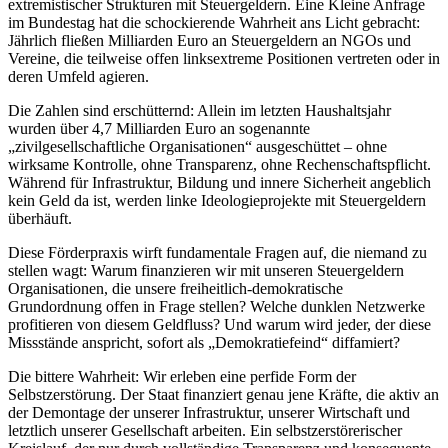
extremistischer Strukturen mit Steuergeldern. Eine Kleine Anfrage
im Bundestag hat die schockierende Wahrheit ans Licht gebracht:
Jährlich fließen Milliarden Euro an Steuergeldern an NGOs und
Vereine, die teilweise offen linksextreme Positionen vertreten oder in
deren Umfeld agieren.
Die Zahlen sind erschütternd: Allein im letzten Haushaltsjahr
wurden über 4,7 Milliarden Euro an sogenannte
„zivilgesellschaftliche Organisationen“ ausgeschüttet – ohne
wirksame Kontrolle, ohne Transparenz, ohne Rechenschaftspflicht.
Während für Infrastruktur, Bildung und innere Sicherheit angeblich
kein Geld da ist, werden linke Ideologieprojekte mit Steuergeldern
überhäuft.
Diese Förderpraxis wirft fundamentale Fragen auf, die niemand zu
stellen wagt: Warum finanzieren wir mit unseren Steuergeldern
Organisationen, die unsere freiheitlich-demokratische
Grundordnung offen in Frage stellen? Welche dunklen Netzwerke
profitieren von diesem Geldfluss? Und warum wird jeder, der diese
Missstände anspricht, sofort als „Demokratiefeind“ diffamiert?
Die bittere Wahrheit: Wir erleben eine perfide Form der
Selbstzerstörung. Der Staat finanziert genau jene Kräfte, die aktiv an
der Demontage der unserer Infrastruktur, unserer Wirtschaft und
letztlich unserer Gesellschaft arbeiten. Ein selbstzerstörerischer