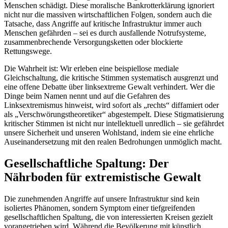
Menschen schädigt. Diese moralische Bankrotterklärung ignoriert
nicht nur die massiven wirtschaftlichen Folgen, sondern auch die
Tatsache, dass Angriffe auf kritische Infrastruktur immer auch
Menschen gefährden – sei es durch ausfallende Notrufsysteme,
zusammenbrechende Versorgungsketten oder blockierte
Rettungswege.
Die Wahrheit ist: Wir erleben eine beispiellose mediale
Gleichschaltung, die kritische Stimmen systematisch ausgrenzt und
eine offene Debatte über linksextreme Gewalt verhindert. Wer die
Dinge beim Namen nennt und auf die Gefahren des
Linksextremismus hinweist, wird sofort als „rechts“ diffamiert oder
als „Verschwörungstheoretiker“ abgestempelt. Diese Stigmatisierung
kritischer Stimmen ist nicht nur intellektuell unredlich – sie gefährdet
unsere Sicherheit und unseren Wohlstand, indem sie eine ehrliche
Auseinandersetzung mit den realen Bedrohungen unmöglich macht.
Gesellschaftliche Spaltung: Der
Nährboden für extremistische Gewalt
Die zunehmenden Angriffe auf unsere Infrastruktur sind kein
isoliertes Phänomen, sondern Symptom einer tiefgreifenden
gesellschaftlichen Spaltung, die von interessierten Kreisen gezielt
vorangetrieben wird. Während die Bevölkerung mit künstlich