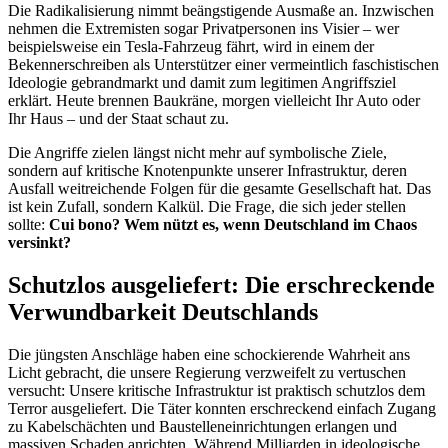
Die Radikalisierung nimmt beängstigende Ausmaße an. Inzwischen
nehmen die Extremisten sogar Privatpersonen ins Visier – wer
beispielsweise ein Tesla-Fahrzeug fährt, wird in einem der
Bekennerschreiben als Unterstützer einer vermeintlich faschistischen
Ideologie gebrandmarkt und damit zum legitimen Angriffsziel
erklärt. Heute brennen Baukräne, morgen vielleicht Ihr Auto oder
Ihr Haus – und der Staat schaut zu.
Die Angriffe zielen längst nicht mehr auf symbolische Ziele,
sondern auf kritische Knotenpunkte unserer Infrastruktur, deren
Ausfall weitreichende Folgen für die gesamte Gesellschaft hat. Das
ist kein Zufall, sondern Kalkül. Die Frage, die sich jeder stellen
sollte:
Cui bono? Wem nützt es, wenn Deutschland im Chaos
versinkt?
Schutzlos ausgeliefert: Die erschreckende
Verwundbarkeit Deutschlands
Die jüngsten Anschläge haben eine schockierende Wahrheit ans
Licht gebracht, die unsere Regierung verzweifelt zu vertuschen
versucht: Unsere kritische Infrastruktur ist praktisch schutzlos dem
Terror ausgeliefert. Die Täter konnten erschreckend einfach Zugang
zu Kabelschächten und Baustelleneinrichtungen erlangen und
massiven Schaden anrichten. Während Milliarden in ideologische