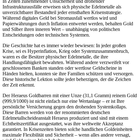
In Zeiten zunehmender Unsicherheit und drohender
Infrastrukturausfälle erweisen sich physische Edelmetalle als
unverzichtbarer Bestandteil jeder ernsthaften Krisenstrategie.
Während digitales Geld bei Stromausfall wertlos wird und
Papierwährungen durch Inflation entwertet werden, behalten Gold
und Silber ihren inneren Wert – unabhängig von politischen
Entscheidungen oder technischen Systemen.
Die Geschichte hat es immer wieder bewiesen: In jeder großen
Krise, sei es Hyperinflation, Krieg oder Systemzusammenbruch,
waren es die Besitzer physischer Edelmetalle, die ihre
Handlungsfähigkeit bewahrten. Während andere verzweifelt vor
geschlossenen Banken standen oder wertlose Geldscheine in
Händen hielten, konnten sie ihre Familien schützen und versorgen.
Diese historische Lektion sollte jeder beherzigen, der die Zeichen
der Zeit erkennt.
Der Heraeus Goldbarren mit einer Unze (31,1 Gramm) reinem Gold
(999,9/1000) ist nicht einfach nur eine Wertanlage – er ist Ihre
persönliche Versicherung gegen den drohenden Systemkollaps.
Diese Barren werden von der renommierten deutschen
Edelmetallscheideanstalt Heraeus produziert und sind mit einem
Echtheitszertifikat ausgestattet, was ihre weltweite Akzeptanz
garantiert. In Krisenzeiten bieten solche handlichen Goldeinheiten
maximale Flexibilität und Sicherheit – wenn alles andere versagt,