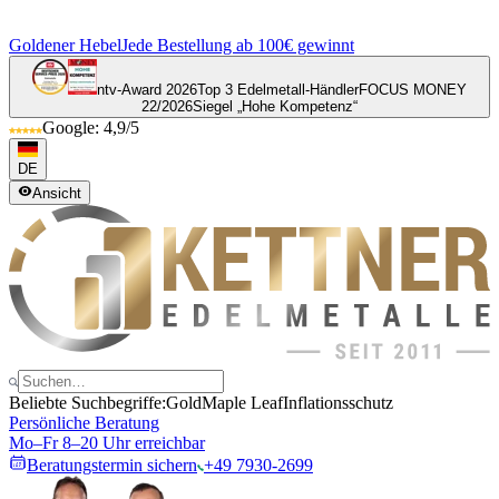
Goldener Hebel
Jede Bestellung ab 100€ gewinnt
ntv-Award 2026
Top 3 Edelmetall-Händler
FOCUS MONEY
22/2026
Siegel „Hohe Kompetenz“
Google: 4,9/5
DE
Ansicht
Beliebte Suchbegriffe:
Gold
Maple Leaf
Inflationsschutz
Persönliche Beratung
Mo–Fr 8–20 Uhr erreichbar
Beratungstermin sichern
+49 7930-2699