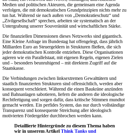
Medien und politischen Akteuren, die gemeinsam eine Agenda
verfolgen, die mit demokratischen Grundprinzipien nichts mehr zu
tun hat. Während sie nach außen von „Demokratieschutz“ und
„Zivilgesellschaft“ sprechen, arbeiten sie systematisch an der
Untergrabung unserer Souveränität und wirtschaftlichen Stärke.
Die finanziellen Dimensionen dieses Netzwerks sind gigantisch.
Eine Kleine Anfrage im Bundestag hat offengelegt, dass jährlich
Milliarden Euro an Steuergeldern in Strukturen fließen, die sich
jeder demokratischen Kontrolle entziehen. Diese Organisationen
agieren wie ein Parallelstaat, mit eigenen Regeln, eigenen Zielen
und – besonders beunruhigend – mit direktem Zugriff auf die
Staatskasse.
Die Verbindungen zwischen linksextremen Gewalttätern und
staatlich finanzierten Strukturen sind offensichtlich, werden aber
konsequent verschleiert. Während die einen Baukräne anzünden
und Bahnanlagen sabotieren, liefern die anderen die ideologische
Rechtfertigung und sorgen dafür, dass kritische Stimmen mundtot
gemacht werden. Ein perfides System, das nur durch vollständige
Transparenz und konsequente Streichung aller ideologisch
motivierten Fördergelder durchbrochen werden kann.
Detaillierte Hintergründe zu diesem Thema haben
wir in unserem Artikel
Think Tanks und