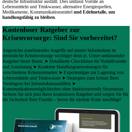
deutsche Infrastruktur ausfällt. Dies umfasst Vorräte an
Lebensmitteln und Trinkwasser, alternative Energiequellen,
Medikamente, Kommunikationsmittel
und Edelmetalle, um
handlungsfähig zu bleiben
.
Kostenloser Ratgeber zur
Krisenvorsorge: Sind Sie vorbereitet?
Angesichts zunehmender Angriffe auf unsere Infrastruktur ist
persönliche Krisenvorsorge wichtiger denn je. Unser umfassender
Ratgeber bietet Ihnen: ➤ Detaillierte Checklisten für Notfallvorräte
und Ausrüstung ➤ Konkrete Handlungsanweisungen für
verschiedene Krisenszenarien ➤ Expertentipps zur Lagerung von
Lebensmitteln und Trinkwasser ➤ Strategien zum Schutz Ihres
Vermögens bei Infrastrukturausfällen ➤
Kommunikationsmöglichkeiten ohne funktionierende Stromnetze
Sichern Sie sich jetzt Ihren kostenlosen Ratgeber und sorgen Sie für
die Sicherheit Ihrer Familie – bevor die nächste Krise zuschlägt!