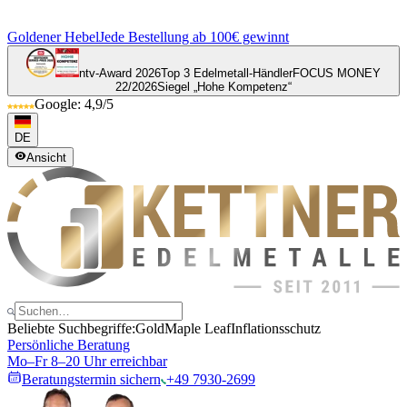
Goldener Hebel
Jede Bestellung ab 100€ gewinnt
ntv-Award 2026
Top 3 Edelmetall-Händler
FOCUS MONEY
22/2026
Siegel „Hohe Kompetenz“
Google: 4,9/5
DE
Ansicht
Beliebte Suchbegriffe:
Gold
Maple Leaf
Inflationsschutz
Persönliche Beratung
Mo–Fr 8–20 Uhr erreichbar
Beratungstermin sichern
+49 7930-2699