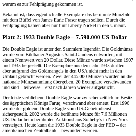
warum es zur Fehlprägung gekommen ist.
Bekannt ist, dass eigentlich alle Exemplare das berühmte Münzbild
mit dem Büffel von James Earle Fraser tragen sollten. Durch die
Fehlprägung kamen aber nur fünf Liberty Nickel in den Umlauf.
Platz 2: 1933 Double Eagle – 7.590.000 US-Dollar
Die Double Eagle ist unter den Sammlern legendär. Die Goldmünze
wurde vom Bildhauer Augustus Saint-Gaudens entworfen, mit
einem Nennwert von 20 Dollar. Diese Münze wurde zwischen 1907
und 1933 hergestellt. Die Exemplare aus dem Jahr 1933 durften
aber aufgrund des Goldmangels in den USA nicht mehr in den
Umlauf gebracht werden. Zwei der 445.000 Münzen wurden an die
nationale Münzsammlung übergeben. 20 Exemplare verschwanden
und sind – teilweise – erst nach Jahren wieder aufgetaucht.
Der letzte verbliebene Double Eagle war zwischenzeitlich im Besitz
des ägyptischen Königs Faruq, verschwand aber erneut. Erst 1996
wurde der goldene Double Eagle vom US-Geheimdienst
sichergestellt. 2002 wurde die berühmte Münze für 7,6 Millionen
US-Dollar beim berühmten Auktionshaus Sotheby’s in New York
versteigert. Heute kann die 1933 Double Eagle in der FED – der
amerikanischen Zentralbank – bewundert werden.