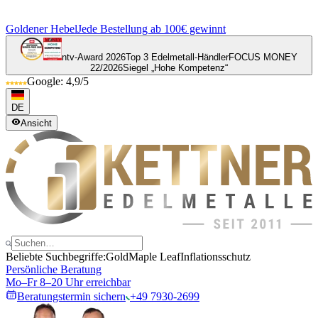
Goldener Hebel
Jede Bestellung ab 100€ gewinnt
ntv-Award 2026
Top 3 Edelmetall-Händler
FOCUS MONEY
22/2026
Siegel „Hohe Kompetenz“
Google: 4,9/5
DE
Ansicht
Beliebte Suchbegriffe:
Gold
Maple Leaf
Inflationsschutz
Persönliche Beratung
Mo–Fr 8–20 Uhr erreichbar
Beratungstermin sichern
+49 7930-2699