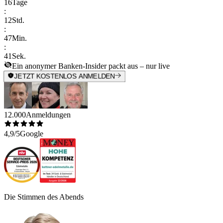
16
Tage
:
12
Std.
:
47
Min.
:
41
Sek.
Ein anonymer Banken-Insider packt aus – nur live
JETZT KOSTENLOS ANMELDEN
12.000
Anmeldungen
4,9/5
Google
Die Stimmen des Abends