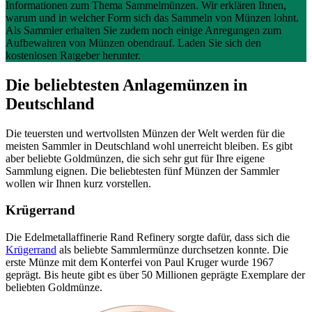
Informationen zum Thema Sammelmünzen. Wir erklären Ihnen,
warum und in welcher Form sich das Sammeln von Münzen lohnt.
Als Sammler erhalten Sie zudem noch einige Anregungen zum
Aufbewahren von Münzen obendrauf. Laden Sie sich den
kostenlosen Ratgeber herunter.
Die beliebtesten Anlagemünzen in
Deutschland
Die teuersten und wertvollsten Münzen der Welt werden für die
meisten Sammler in Deutschland wohl unerreicht bleiben. Es gibt
aber beliebte Goldmünzen, die sich sehr gut für Ihre eigene
Sammlung eignen. Die beliebtesten fünf Münzen der Sammler
wollen wir Ihnen kurz vorstellen.
Krügerrand
Die Edelmetallaffinerie Rand Refinery sorgte dafür, dass sich die
Krügerrand
als beliebte Sammlermünze durchsetzen konnte. Die
erste Münze mit dem Konterfei von Paul Kruger wurde 1967
geprägt. Bis heute gibt es über 50 Millionen geprägte Exemplare der
beliebten Goldmünze.