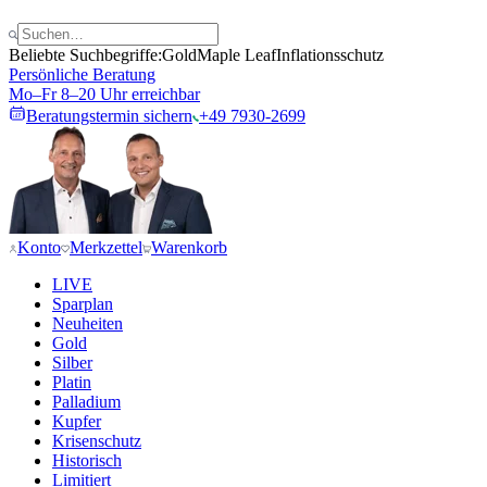
Beliebte Suchbegriffe:
Gold
Maple Leaf
Inflationsschutz
Persönliche Beratung
Mo–Fr 8–20 Uhr erreichbar
Beratungstermin sichern
+49 7930-2699
Konto
Merkzettel
Warenkorb
LIVE
Sparplan
Neuheiten
Gold
Silber
Platin
Palladium
Kupfer
Krisenschutz
Historisch
Limitiert