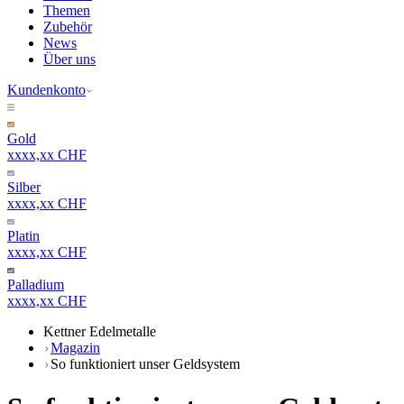
Themen
Zubehör
News
Über uns
Kundenkonto
Gold
xxxx,xx CHF
Silber
xxxx,xx CHF
Platin
xxxx,xx CHF
Palladium
xxxx,xx CHF
Kettner Edelmetalle
Magazin
So funktioniert unser Geldsystem