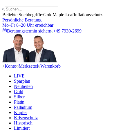
Beliebte Suchbegriffe:
Gold
Maple Leaf
Inflationsschutz
Persönliche Beratung
Mo–Fr 8–20 Uhr erreichbar
Beratungstermin sichern
+49 7930-2699
Konto
Merkzettel
Warenkorb
LIVE
Sparplan
Neuheiten
Gold
Silber
Platin
Palladium
Kupfer
Krisenschutz
Historisch
Limitiert