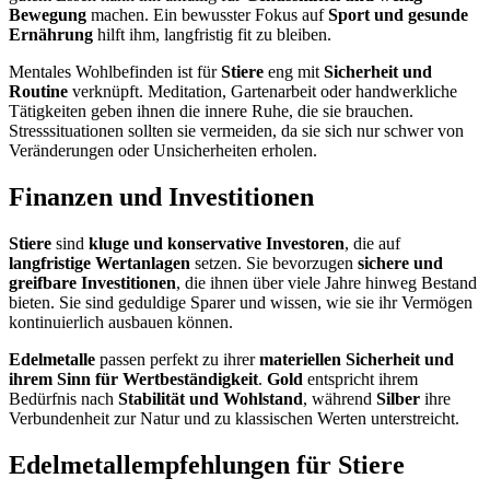
Bewegung
machen. Ein bewusster Fokus auf
Sport und gesunde
Ernährung
hilft ihm, langfristig fit zu bleiben.
Mentales Wohlbefinden ist für
Stiere
eng mit
Sicherheit und
Routine
verknüpft. Meditation, Gartenarbeit oder handwerkliche
Tätigkeiten geben ihnen die innere Ruhe, die sie brauchen.
Stresssituationen sollten sie vermeiden, da sie sich nur schwer von
Veränderungen oder Unsicherheiten erholen.
Finanzen und Investitionen
Stiere
sind
kluge und konservative Investoren
, die auf
langfristige Wertanlagen
setzen. Sie bevorzugen
sichere und
greifbare Investitionen
, die ihnen über viele Jahre hinweg Bestand
bieten. Sie sind geduldige Sparer und wissen, wie sie ihr Vermögen
kontinuierlich ausbauen können.
Edelmetalle
passen perfekt zu ihrer
materiellen Sicherheit und
ihrem Sinn für Wertbeständigkeit
.
Gold
entspricht ihrem
Bedürfnis nach
Stabilität und Wohlstand
, während
Silber
ihre
Verbundenheit zur Natur und zu klassischen Werten unterstreicht.
Edelmetallempfehlungen für Stiere