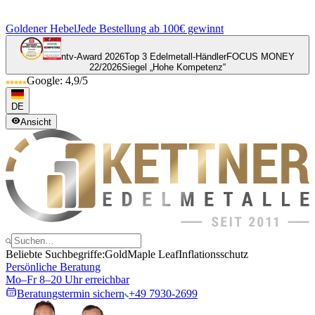
Goldener Hebel
Jede Bestellung ab 100€ gewinnt
ntv-Award 2026
Top 3 Edelmetall-Händler
FOCUS MONEY
22/2026
Siegel „Hohe Kompetenz“
Google: 4,9/5
DE
Ansicht
Beliebte Suchbegriffe:
Gold
Maple Leaf
Inflationsschutz
Persönliche Beratung
Mo–Fr 8–20 Uhr erreichbar
Beratungstermin sichern
+49 7930-2699