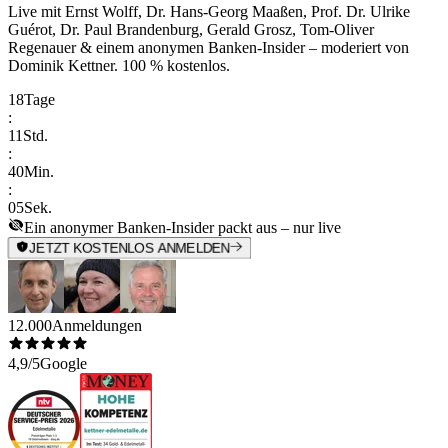
Live mit
Ernst Wolff, Dr. Hans-Georg Maaßen, Prof. Dr. Ulrike
Guérot, Dr. Paul Brandenburg, Gerald Grosz, Tom-Oliver
Regenauer & einem anonymen Banken-Insider
– moderiert von
Dominik Kettner
.
100 % kostenlos.
18
Tage
:
11
Std.
:
40
Min.
:
05
Sek.
Ein anonymer Banken-Insider packt aus – nur live
JETZT KOSTENLOS ANMELDEN
12.000
Anmeldungen
4,9/5
Google