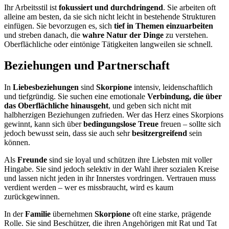
Ihr Arbeitsstil ist
fokussiert und durchdringend
. Sie arbeiten oft
alleine am besten, da sie sich nicht leicht in bestehende Strukturen
einfügen. Sie bevorzugen es, sich
tief in Themen einzuarbeiten
und streben danach, die
wahre Natur der Dinge
zu verstehen.
Oberflächliche oder eintönige Tätigkeiten langweilen sie schnell.
Beziehungen und Partnerschaft
In
Liebesbeziehungen
sind
Skorpione
intensiv, leidenschaftlich
und tiefgründig. Sie suchen eine emotionale
Verbindung, die über
das Oberflächliche hinausgeht
, und geben sich nicht mit
halbherzigen Beziehungen zufrieden. Wer das Herz eines Skorpions
gewinnt, kann sich über
bedingungslose Treue
freuen – sollte sich
jedoch bewusst sein, dass sie auch sehr
besitzergreifend
sein
können.
Als
Freunde
sind sie loyal und schützen ihre Liebsten mit voller
Hingabe. Sie sind jedoch selektiv in der Wahl ihrer sozialen Kreise
und lassen nicht jeden in ihr Innerstes vordringen. Vertrauen muss
verdient werden – wer es missbraucht, wird es kaum
zurückgewinnen.
In der
Familie
übernehmen
Skorpione
oft eine starke, prägende
Rolle. Sie sind Beschützer, die ihren Angehörigen mit Rat und Tat