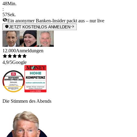
48
Min.
:
57
Sek.
Ein anonymer Banken-Insider packt aus – nur live
JETZT KOSTENLOS ANMELDEN
12.000
Anmeldungen
4,9/5
Google
Die Stimmen des Abends