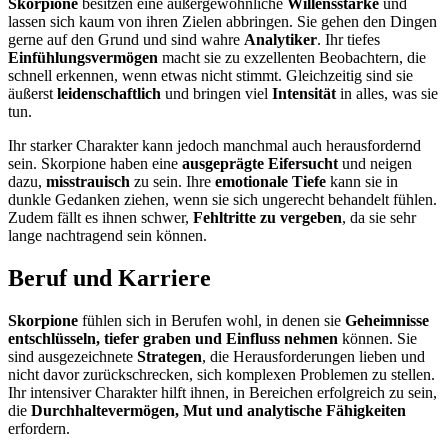
Skorpione
besitzen eine außergewöhnliche
Willensstärke
und
lassen sich kaum von ihren Zielen abbringen. Sie gehen den Dingen
gerne auf den Grund und sind wahre
Analytiker
. Ihr tiefes
Einfühlungsvermögen
macht sie zu exzellenten Beobachtern, die
schnell erkennen, wenn etwas nicht stimmt. Gleichzeitig sind sie
äußerst
leidenschaftlich
und bringen viel
Intensität
in alles, was sie
tun.
Ihr starker Charakter kann jedoch manchmal auch herausfordernd
sein. Skorpione haben eine
ausgeprägte Eifersucht
und neigen
dazu,
misstrauisch
zu sein. Ihre
emotionale Tiefe
kann sie in
dunkle Gedanken ziehen, wenn sie sich ungerecht behandelt fühlen.
Zudem fällt es ihnen schwer,
Fehltritte zu vergeben
, da sie sehr
lange nachtragend sein können.
Beruf und Karriere
Skorpione
fühlen sich in Berufen wohl, in denen sie
Geheimnisse
entschlüsseln, tiefer graben und Einfluss nehmen
können. Sie
sind ausgezeichnete
Strategen
, die Herausforderungen lieben und
nicht davor zurückschrecken, sich komplexen Problemen zu stellen.
Ihr intensiver Charakter hilft ihnen, in Bereichen erfolgreich zu sein,
die
Durchhaltevermögen, Mut und analytische Fähigkeiten
erfordern.