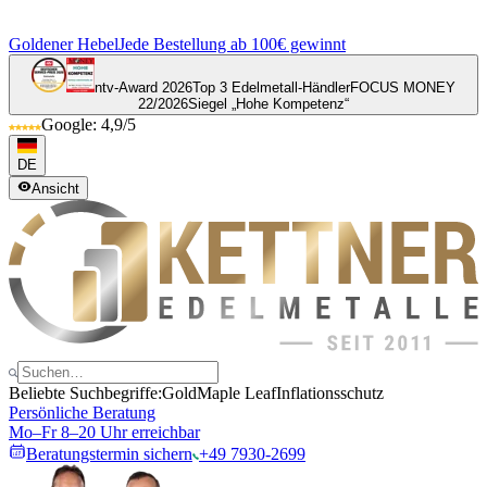
Goldener Hebel
Jede Bestellung ab 100€ gewinnt
ntv-Award 2026
Top 3 Edelmetall-Händler
FOCUS MONEY
22/2026
Siegel „Hohe Kompetenz“
Google: 4,9/5
DE
Ansicht
Beliebte Suchbegriffe:
Gold
Maple Leaf
Inflationsschutz
Persönliche Beratung
Mo–Fr 8–20 Uhr erreichbar
Beratungstermin sichern
+49 7930-2699