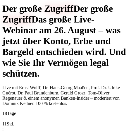
Der große
Zugriff
Der große
Zugriff
Das große Live-
Webinar am 26. August – was
jetzt über Konto, Erbe und
Bargeld entschieden wird. Und
wie Sie Ihr Vermögen legal
schützen.
Live mit
Ernst Wolff, Dr. Hans-Georg Maaßen, Prof. Dr. Ulrike
Guérot, Dr. Paul Brandenburg, Gerald Grosz, Tom-Oliver
Regenauer & einem anonymen Banken-Insider
– moderiert von
Dominik Kettner
.
100 % kostenlos.
18
Tage
:
11
Std.
: