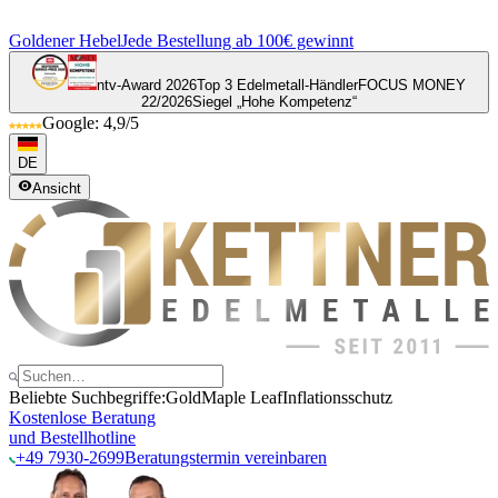
Goldener Hebel
Jede Bestellung ab 100€ gewinnt
ntv-Award 2026
Top 3 Edelmetall-Händler
FOCUS MONEY
22/2026
Siegel „Hohe Kompetenz“
Google: 4,9/5
DE
Ansicht
Beliebte Suchbegriffe:
Gold
Maple Leaf
Inflationsschutz
Kostenlose Beratung
und Bestellhotline
+49 7930-2699
Beratungstermin vereinbaren