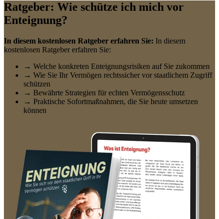
Ratgeber: Wie schütze ich mich vor
Enteignung?
In diesem kostenlosen Ratgeber erfahren Sie:
In diesem
kostenlosen Ratgeber erfahren Sie:
→ Welche konkreten Enteignungsrisiken auf Sie zukommen
→ Wie Sie Ihr Vermögen rechtssicher vor staatlichem Zugriff
schützen
→ Bewährte Strategien für echten Vermögensschutz
→ Praktische Sofortmaßnahmen, die Sie heute umsetzen
können