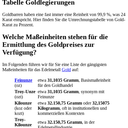
Tabelle Goldlegierungen
Goldbarren haben eine fast immer eine Reinheit von 99,9 %, was 24
Karat entspricht. Hier finden Sie die Umrechnungstabelle von Gold-
Karat zu Prozent.
Welche Maßeinheiten stehen für die
Ermittlung des Goldpreises zur
Verfügung?
Im Folgenden führen wir für Sie eine Liste der gängigsten
Maßeinheiten für das Edelmetall
Gold
auf:
Feinunze
etwa
31,1035 Gramm
, Basismaßeinheit
(oz)
für den Goldhandel
Troy-Unze
etwa
31,1035 Gramm
, synonym mit
(ozt)
Feinunze
Kilounze
etwa
32.150,75 Gramm
oder
32,15075
(koz oder
Kilogramm
, oft in institutionellen und
kozt)
kommerziellen Kontexten
Troy-
etwa
32.150,75 Gramm
, in der
Kilounze
Edelmetallindustrie