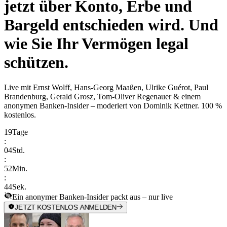
jetzt über Konto, Erbe und
Bargeld entschieden wird. Und
wie Sie Ihr Vermögen legal
schützen.
Live mit
Ernst Wolff, Hans-Georg Maaßen, Ulrike Guérot, Paul
Brandenburg, Gerald Grosz, Tom-Oliver Regenauer & einem
anonymen Banken-Insider
– moderiert von
Dominik Kettner
.
100 %
kostenlos.
19
Tage
:
04
Std.
:
52
Min.
:
44
Sek.
Ein anonymer Banken-Insider packt aus – nur live
JETZT KOSTENLOS ANMELDEN