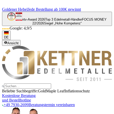
Goldener Hebel
Jede Bestellung ab 100€ gewinnt
ntv-Award 2026
Top 3 Edelmetall-Händler
FOCUS MONEY
22/2026
Siegel „Hohe Kompetenz“
Google: 4,9/5
DE
Ansicht
Beliebte Suchbegriffe:
Gold
Maple Leaf
Inflationsschutz
Kostenlose Beratung
und Bestellhotline
+49 7930-2699
Beratungstermin vereinbaren