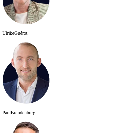
Ulrike
Guérot
Paul
Brandenburg