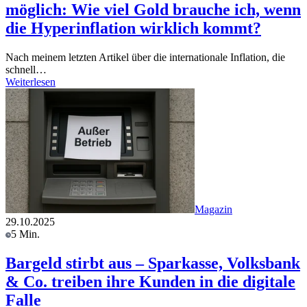
möglich: Wie viel Gold brauche ich, wenn
die Hyperinflation wirklich kommt?
Nach meinem letzten Artikel über die internationale Inflation, die
schnell…
Weiterlesen
Magazin
29.10.2025
5 Min.
Bargeld stirbt aus – Sparkasse, Volksbank
& Co. treiben ihre Kunden in die digitale
Falle