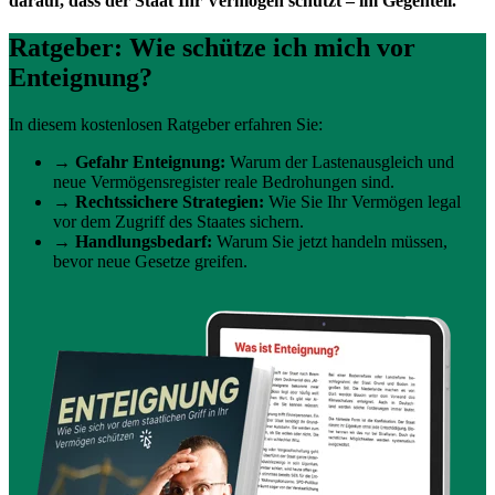
darauf, dass der Staat Ihr Vermögen schützt – im Gegenteil.
Ratgeber: Wie schütze ich mich vor
Enteignung?
In diesem kostenlosen Ratgeber erfahren Sie:
→
Gefahr Enteignung:
Warum der Lastenausgleich und
neue Vermögensregister reale Bedrohungen sind.
→
Rechtssichere Strategien:
Wie Sie Ihr Vermögen legal
vor dem Zugriff des Staates sichern.
→
Handlungsbedarf:
Warum Sie jetzt handeln müssen,
bevor neue Gesetze greifen.