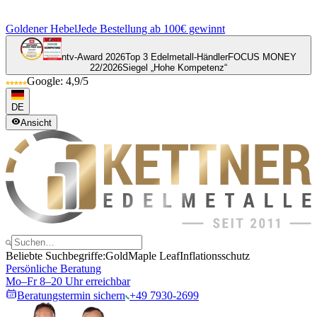
Goldener Hebel
Jede Bestellung ab 100€ gewinnt
ntv-Award 2026
Top 3 Edelmetall-Händler
FOCUS MONEY
22/2026
Siegel „Hohe Kompetenz“
Google: 4,9/5
DE
Ansicht
Beliebte Suchbegriffe:
Gold
Maple Leaf
Inflationsschutz
Persönliche Beratung
Mo–Fr 8–20 Uhr erreichbar
Beratungstermin sichern
+49 7930-2699