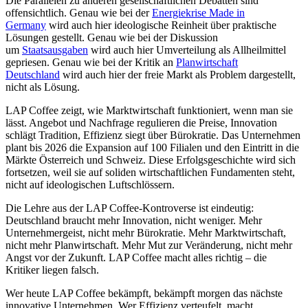
Die Parallelen zu anderen gesellschaftlichen Debatten sind
offensichtlich. Genau wie bei der
Energiekrise Made in
Germany
wird auch hier ideologische Reinheit über praktische
Lösungen gestellt. Genau wie bei der Diskussion
um
Staatsausgaben
wird auch hier Umverteilung als Allheilmittel
gepriesen. Genau wie bei der Kritik an
Planwirtschaft
Deutschland
wird auch hier der freie Markt als Problem dargestellt,
nicht als Lösung.
LAP Coffee zeigt, wie Marktwirtschaft funktioniert, wenn man sie
lässt. Angebot und Nachfrage regulieren die Preise, Innovation
schlägt Tradition, Effizienz siegt über Bürokratie. Das Unternehmen
plant bis 2026 die Expansion auf 100 Filialen und den Eintritt in die
Märkte Österreich und Schweiz. Diese Erfolgsgeschichte wird sich
fortsetzen, weil sie auf soliden wirtschaftlichen Fundamenten steht,
nicht auf ideologischen Luftschlössern.
Die Lehre aus der LAP Coffee-Kontroverse ist eindeutig:
Deutschland braucht mehr Innovation, nicht weniger. Mehr
Unternehmergeist, nicht mehr Bürokratie. Mehr Marktwirtschaft,
nicht mehr Planwirtschaft. Mehr Mut zur Veränderung, nicht mehr
Angst vor der Zukunft. LAP Coffee macht alles richtig – die
Kritiker liegen falsch.
Wer heute LAP Coffee bekämpft, bekämpft morgen das nächste
innovative Unternehmen. Wer Effizienz verteufelt, macht