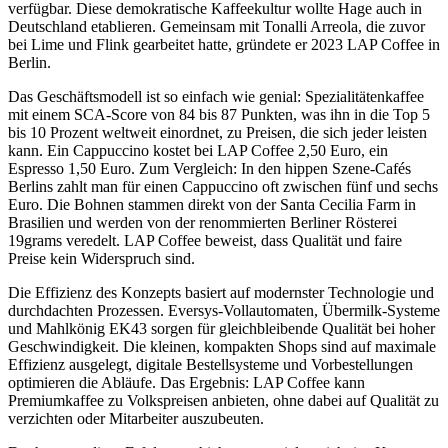
verfügbar. Diese demokratische Kaffeekultur wollte Hage auch in
Deutschland etablieren. Gemeinsam mit Tonalli Arreola, die zuvor
bei Lime und Flink gearbeitet hatte, gründete er 2023 LAP Coffee in
Berlin.
Das Geschäftsmodell ist so einfach wie genial: Spezialitätenkaffee
mit einem SCA-Score von 84 bis 87 Punkten, was ihn in die Top 5
bis 10 Prozent weltweit einordnet, zu Preisen, die sich jeder leisten
kann. Ein Cappuccino kostet bei LAP Coffee 2,50 Euro, ein
Espresso 1,50 Euro. Zum Vergleich: In den hippen Szene-Cafés
Berlins zahlt man für einen Cappuccino oft zwischen fünf und sechs
Euro. Die Bohnen stammen direkt von der Santa Cecilia Farm in
Brasilien und werden von der renommierten Berliner Rösterei
19grams veredelt. LAP Coffee beweist, dass Qualität und faire
Preise kein Widerspruch sind.
Die Effizienz des Konzepts basiert auf modernster Technologie und
durchdachten Prozessen. Eversys-Vollautomaten, Übermilk-Systeme
und Mahlkönig EK43 sorgen für gleichbleibende Qualität bei hoher
Geschwindigkeit. Die kleinen, kompakten Shops sind auf maximale
Effizienz ausgelegt, digitale Bestellsysteme und Vorbestellungen
optimieren die Abläufe. Das Ergebnis: LAP Coffee kann
Premiumkaffee zu Volkspreisen anbieten, ohne dabei auf Qualität zu
verzichten oder Mitarbeiter auszubeuten.