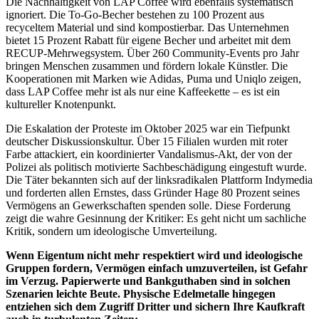
Die Nachhaltigkeit von LAP Coffee wird ebenfalls systematisch
ignoriert. Die To-Go-Becher bestehen zu 100 Prozent aus
recyceltem Material und sind kompostierbar. Das Unternehmen
bietet 15 Prozent Rabatt für eigene Becher und arbeitet mit dem
RECUP-Mehrwegsystem. Über 260 Community-Events pro Jahr
bringen Menschen zusammen und fördern lokale Künstler. Die
Kooperationen mit Marken wie Adidas, Puma und Uniqlo zeigen,
dass LAP Coffee mehr ist als nur eine Kaffeekette – es ist ein
kultureller Knotenpunkt.
Die Eskalation der Proteste im Oktober 2025 war ein Tiefpunkt
deutscher Diskussionskultur. Über 15 Filialen wurden mit roter
Farbe attackiert, ein koordinierter Vandalismus-Akt, der von der
Polizei als politisch motivierte Sachbeschädigung eingestuft wurde.
Die Täter bekannten sich auf der linksradikalen Plattform Indymedia
und forderten allen Ernstes, dass Gründer Hage 80 Prozent seines
Vermögens an Gewerkschaften spenden solle. Diese Forderung
zeigt die wahre Gesinnung der Kritiker: Es geht nicht um sachliche
Kritik, sondern um ideologische Umverteilung.
Wenn Eigentum nicht mehr respektiert wird und ideologische
Gruppen fordern, Vermögen einfach umzuverteilen, ist Gefahr
im Verzug. Papierwerte und Bankguthaben sind in solchen
Szenarien leichte Beute. Physische Edelmetalle hingegen
entziehen sich dem Zugriff Dritter und sichern Ihre Kaufkraft