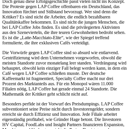
Doch genau diese Erfolgsgeschichte passt vielen nicht ins Konzept.
Die Proteste gegen LAP Coffee offenbaren ein Deutschland, das
Innovation fürchtet und Stillstand bevorzugt. Wer sind denn die
Kritiker? Es sind nicht die Arbeiter, die endlich bezahlbaren
Qualitätskaffee bekommen. Es sind nicht die jungen Menschen, die
bei LAP Coffee Jobs finden. Es sind die privilegierten Aktivisten
aus den Szenevierteln, die ihre teuren Gewohnheiten bedroht sehen.
Es ist die „Latte-Macchiato-Elite“, wie der Spiegel treffend
formulierte, die ihre exklusiven Cafés verteidigt.
Die Vorwürfe gegen LAP Coffee sind so absurd wie entlarvend.
Gentrifizierung wird dem Unternehmen vorgeworfen, obwohl die
meisten Standorte zuvor monatelang leer standen. Verdrängung wird
behauptet, obwohl kein einziger Fall belegt werden kann, in dem ein
Café wegen LAP Coffee schließen musste. Der deutsche
Kaffeemarkt ist fragmentiert, Specialty Coffee macht nur drei
Prozent des Marktanteils aus. Für ein Monopol wären 11.000
Filialen nötig, LAP Coffee hat gerade einmal 24 Standorte. Die
Mathematik der Kritiker geht schlicht nicht auf.
Besonders perfide ist der Vorwurf des Preisdumpings. LAP Coffee
subventioniert seine Preise nicht durch Investorengelder, sondern
erreicht sie durch Effizienz und Innovation. Jede Filiale arbeitet
eigenständig profitabel, wie Gründer Hage betont. Die Investoren
HV Capital, FoodLabs und Insight Partners finanzieren Expansion,