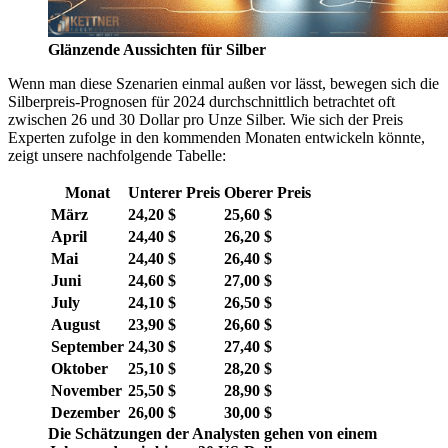
Glänzende Aussichten für Silber
Wenn man diese Szenarien einmal außen vor lässt, bewegen sich die
Silberpreis-Prognosen für 2024 durchschnittlich betrachtet oft
zwischen 26 und 30 Dollar pro Unze Silber. Wie sich der Preis
Experten zufolge in den kommenden Monaten entwickeln könnte,
zeigt unsere nachfolgende Tabelle:
Monat
Unterer Preis
Oberer Preis
März
24,20 $
25,60 $
April
24,40 $
26,20 $
Mai
24,40 $
26,40 $
Juni
24,60 $
27,00 $
July
24,10 $
26,50 $
August
23,90 $
26,60 $
September
24,30 $
27,40 $
Oktober
25,10 $
28,20 $
November
25,50 $
28,90 $
Dezember
26,00 $
30,00 $
Die Schätzungen der Analysten gehen von einem