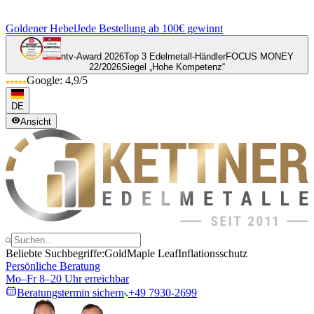
Goldener Hebel
Jede Bestellung ab 100€ gewinnt
ntv-Award 2026
Top 3 Edelmetall-Händler
FOCUS MONEY
22/2026
Siegel „Hohe Kompetenz“
Google: 4,9/5
DE
Ansicht
Beliebte Suchbegriffe:
Gold
Maple Leaf
Inflationsschutz
Persönliche Beratung
Mo–Fr 8–20 Uhr erreichbar
Beratungstermin sichern
+49 7930-2699