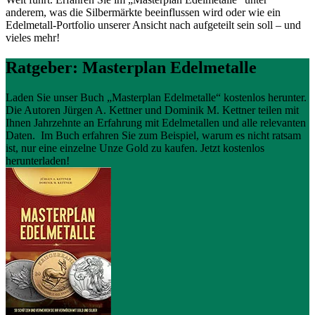
anderem, was die Silbermärkte beeinflussen wird oder wie ein
Edelmetall-Portfolio unserer Ansicht nach aufgeteilt sein soll – und
vieles mehr!
Ratgeber: Masterplan Edelmetalle
Laden Sie unser Buch „Masterplan Edelmetalle“ kostenlos herunter.
Die Autoren Jürgen A. Kettner und Dominik M. Kettner teilen mit
Ihnen Jahrzehnte an Erfahrung mit Edelmetallen und alle relevanten
Daten. Im Buch erfahren Sie zum Beispiel, warum es nicht ratsam
ist, nur eine einzelne Unze Gold zu kaufen. Jetzt kostenlos
herunterladen!