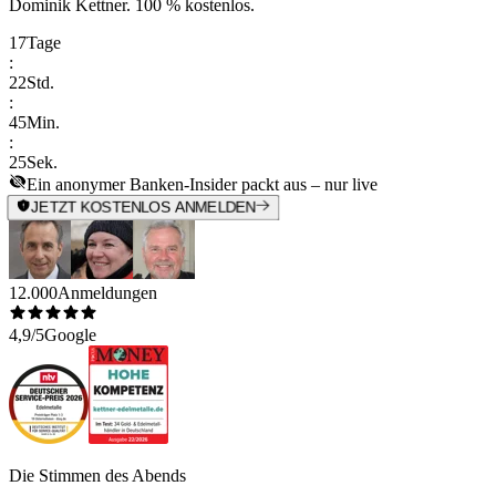
Dominik Kettner
.
100 % kostenlos.
17
Tage
:
22
Std.
:
45
Min.
:
25
Sek.
Ein anonymer Banken-Insider packt aus – nur live
JETZT KOSTENLOS ANMELDEN
12.000
Anmeldungen
4,9/5
Google
Die Stimmen des Abends