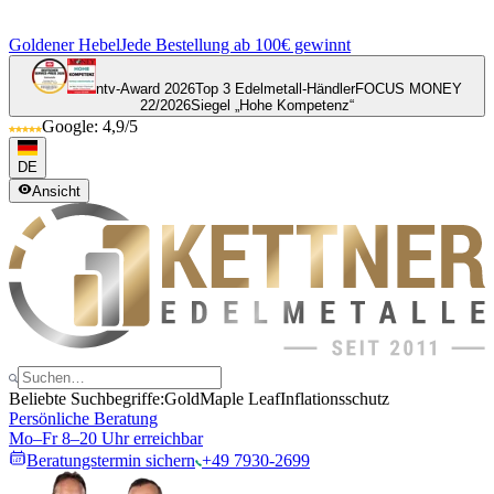
Goldener Hebel
Jede Bestellung ab 100€ gewinnt
ntv-Award 2026
Top 3 Edelmetall-Händler
FOCUS MONEY
22/2026
Siegel „Hohe Kompetenz“
Google: 4,9/5
DE
Ansicht
Beliebte Suchbegriffe:
Gold
Maple Leaf
Inflationsschutz
Persönliche Beratung
Mo–Fr 8–20 Uhr erreichbar
Beratungstermin sichern
+49 7930-2699