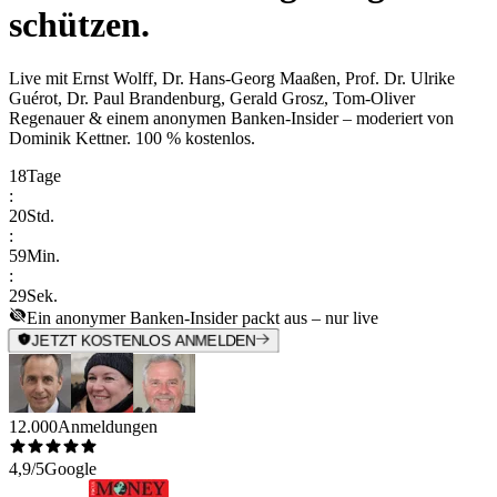
schützen.
Live mit
Ernst Wolff, Dr. Hans-Georg Maaßen, Prof. Dr. Ulrike
Guérot, Dr. Paul Brandenburg, Gerald Grosz, Tom-Oliver
Regenauer & einem anonymen Banken-Insider
– moderiert von
Dominik Kettner
.
100 % kostenlos.
18
Tage
:
20
Std.
:
59
Min.
:
29
Sek.
Ein anonymer Banken-Insider packt aus – nur live
JETZT KOSTENLOS ANMELDEN
12.000
Anmeldungen
4,9/5
Google