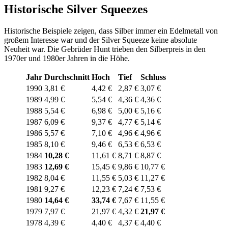
Historische Silver Squeezes
Historische Beispiele zeigen, dass Silber immer ein Edelmetall von
großem Interesse war und der Silver Squeeze keine absolute
Neuheit war. Die Gebrüder Hunt trieben den Silberpreis in den
1970er und 1980er Jahren in die Höhe.
Jahr
Durchschnitt
Hoch
Tief
Schluss
1990
3,81 €
4,42 €
2,87 €
3,07 €
1989
4,99 €
5,54 €
4,36 €
4,36 €
1988
5,54 €
6,98 €
5,00 €
5,16 €
1987
6,09 €
9,37 €
4,77 €
5,14 €
1986
5,57 €
7,10 €
4,96 €
4,96 €
1985
8,10 €
9,46 €
6,53 €
6,53 €
1984
10,28 €
11,61 €
8,71 €
8,87 €
1983
12,69 €
15,45 €
9,86 €
10,77 €
1982
8,04 €
11,55 €
5,03 €
11,27 €
1981
9,27 €
12,23 €
7,24 €
7,53 €
1980
14,64 €
33,74 €
7,67 €
11,55 €
1979
7,97 €
21,97 €
4,32 €
21,97 €
1978
4,39 €
4,40 €
4,37 €
4,40 €