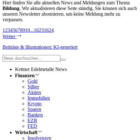
Hier finden Sie alle aktuellen News und Meldungen zum Thema
Bildung
. Wir aktualisieren diese Seite ständig. Sie können sich auch
unseren Newsletter abonnieren, um keine Meldung mehr zu
verpassen.
1
2
3
4
5
6
7
8
9
10
...
1623
1624
Weiter
Beiträge & Illustrationen: KI-generiert
Kettner Edelmetalle News
Finanzen
Gold
Silber
Aktien
Immobilien
Krypto
Sparen
Banken
EZB
FED
Wirtschaft
Insolvenzen