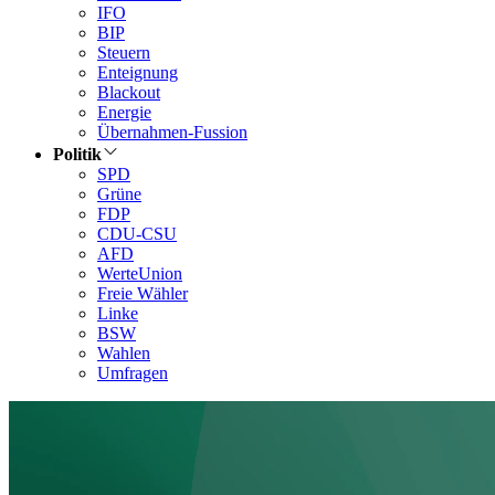
IFO
BIP
Steuern
Enteignung
Blackout
Energie
Übernahmen-Fussion
Politik
SPD
Grüne
FDP
CDU-CSU
AFD
WerteUnion
Freie Wähler
Linke
BSW
Wahlen
Umfragen