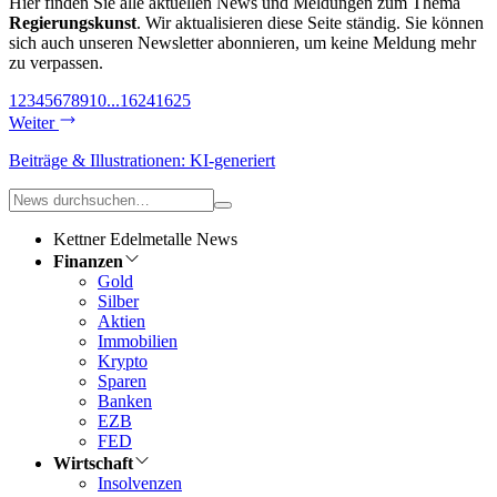
Hier finden Sie alle aktuellen News und Meldungen zum Thema
Regierungskunst
. Wir aktualisieren diese Seite ständig. Sie können
sich auch unseren Newsletter abonnieren, um keine Meldung mehr
zu verpassen.
1
2
3
4
5
6
7
8
9
10
...
1624
1625
Weiter
Beiträge & Illustrationen: KI-generiert
Kettner Edelmetalle News
Finanzen
Gold
Silber
Aktien
Immobilien
Krypto
Sparen
Banken
EZB
FED
Wirtschaft
Insolvenzen