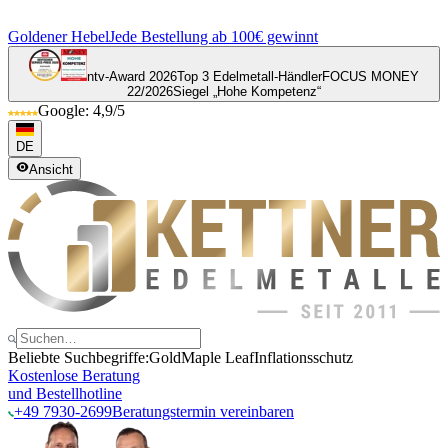
Goldener Hebel
Jede Bestellung ab 100€ gewinnt
ntv-Award 2026
Top 3 Edelmetall-Händler
FOCUS MONEY
22/2026
Siegel „Hohe Kompetenz“
Google: 4,9/5
DE
Ansicht
Beliebte Suchbegriffe:
Gold
Maple Leaf
Inflationsschutz
Kostenlose Beratung
und Bestellhotline
+49 7930-2699
Beratungstermin vereinbaren