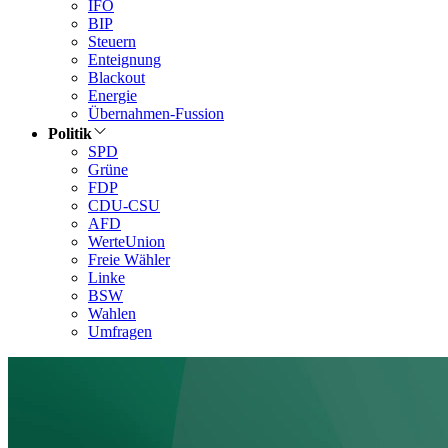
IFO
BIP
Steuern
Enteignung
Blackout
Energie
Übernahmen-Fussion
Politik
SPD
Grüne
FDP
CDU-CSU
AFD
WerteUnion
Freie Wähler
Linke
BSW
Wahlen
Umfragen