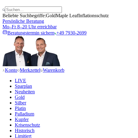
Beliebte Suchbegriffe:
Gold
Maple Leaf
Inflationsschutz
Persönliche Beratung
Mo–Fr 8–20 Uhr erreichbar
Beratungstermin sichern
+49 7930-2699
Konto
Merkzettel
Warenkorb
LIVE
Sparplan
Neuheiten
Gold
Silber
Platin
Palladium
Kupfer
Krisenschutz
Historisch
Limitiert