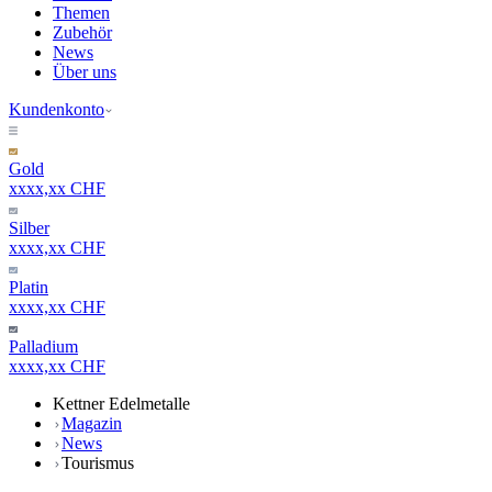
Themen
Zubehör
News
Über uns
Kundenkonto
Gold
xxxx,xx CHF
Silber
xxxx,xx CHF
Platin
xxxx,xx CHF
Palladium
xxxx,xx CHF
Kettner Edelmetalle
Magazin
News
Tourismus