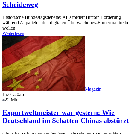
Scheideweg
Historische Bundestagsdebatte: AfD fordert Bitcoin-Förderung
während Altparteien den digitalen Überwachungs-Euro vorantreiben
wollen.
Weiterlesen
Magazin
15.01.2026
22 Min.
Exportweltmeister war gestern: Wie
Deutschland im Schatten Chinas abstürzt
China hat sich in den vergangenen Jahrzehnten zu einer echten