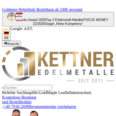
Goldener Hebel
Jede Bestellung ab 100€ gewinnt
ntv-Award 2026
Top 3 Edelmetall-Händler
FOCUS MONEY
22/2026
Siegel „Hohe Kompetenz“
Google: 4,9/5
DE
Ansicht
Beliebte Suchbegriffe:
Gold
Maple Leaf
Inflationsschutz
Kostenlose Beratung
und Bestellhotline
+49 7930-2699
Beratungstermin vereinbaren