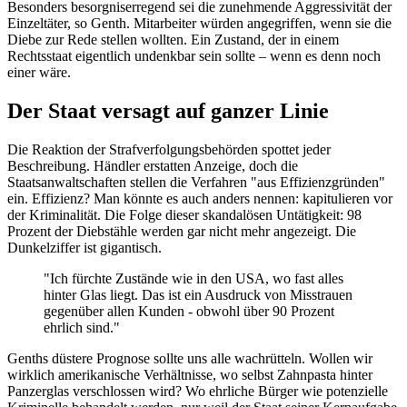
Besonders besorgniserregend sei die zunehmende Aggressivität der
Einzeltäter, so Genth. Mitarbeiter würden angegriffen, wenn sie die
Diebe zur Rede stellen wollten. Ein Zustand, der in einem
Rechtsstaat eigentlich undenkbar sein sollte – wenn es denn noch
einer wäre.
Der Staat versagt auf ganzer Linie
Die Reaktion der Strafverfolgungsbehörden spottet jeder
Beschreibung. Händler erstatten Anzeige, doch die
Staatsanwaltschaften stellen die Verfahren "aus Effizienzgründen"
ein. Effizienz? Man könnte es auch anders nennen: kapitulieren vor
der Kriminalität. Die Folge dieser skandalösen Untätigkeit: 98
Prozent der Diebstähle werden gar nicht mehr angezeigt. Die
Dunkelziffer ist gigantisch.
"Ich fürchte Zustände wie in den USA, wo fast alles
hinter Glas liegt. Das ist ein Ausdruck von Misstrauen
gegenüber allen Kunden - obwohl über 90 Prozent
ehrlich sind."
Genths düstere Prognose sollte uns alle wachrütteln. Wollen wir
wirklich amerikanische Verhältnisse, wo selbst Zahnpasta hinter
Panzerglas verschlossen wird? Wo ehrliche Bürger wie potenzielle