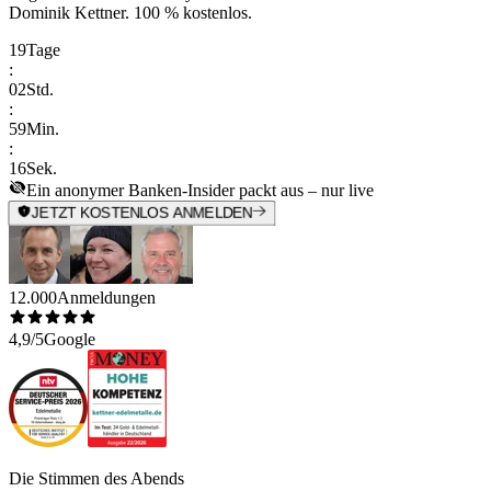
Dominik Kettner
.
100 % kostenlos.
19
Tage
:
02
Std.
:
59
Min.
:
16
Sek.
Ein anonymer Banken-Insider packt aus – nur live
JETZT KOSTENLOS ANMELDEN
12.000
Anmeldungen
4,9/5
Google
Die Stimmen des Abends