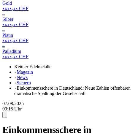
Gold
xxxx,xx CHF
Silber
xxxx,xx CHF
Platin
xxxx,xx CHF
Palladium
xxxx,xx CHF
Kettner Edelmetalle
Magazin
News
Steuern
Einkommensschere in Deutschland: Neue Zahlen offenbaren
dramatische Spaltung der Gesellschaft
07.08.2025
09:15 Uhr
Einkommensschere in