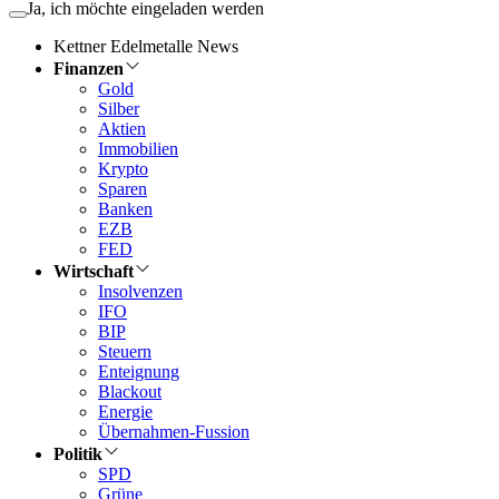
Ja, ich möchte eingeladen werden
Kettner Edelmetalle News
Finanzen
Gold
Silber
Aktien
Immobilien
Krypto
Sparen
Banken
EZB
FED
Wirtschaft
Insolvenzen
IFO
BIP
Steuern
Enteignung
Blackout
Energie
Übernahmen-Fussion
Politik
SPD
Grüne