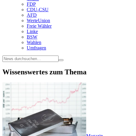
FDP
CDU-CSU
AFD
WerteUnion
Freie Wähler
Linke
BSW
Wahlen
Umfragen
Wissenswertes zum Thema
Magazin