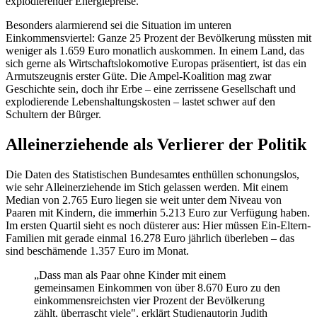
explodierender Energiepreise.
Besonders alarmierend sei die Situation im unteren
Einkommensviertel: Ganze 25 Prozent der Bevölkerung müssten mit
weniger als 1.659 Euro monatlich auskommen. In einem Land, das
sich gerne als Wirtschaftslokomotive Europas präsentiert, ist das ein
Armutszeugnis erster Güte. Die Ampel-Koalition mag zwar
Geschichte sein, doch ihr Erbe – eine zerrissene Gesellschaft und
explodierende Lebenshaltungskosten – lastet schwer auf den
Schultern der Bürger.
Alleinerziehende als Verlierer der Politik
Die Daten des Statistischen Bundesamtes enthüllen schonungslos,
wie sehr Alleinerziehende im Stich gelassen werden. Mit einem
Median von 2.765 Euro liegen sie weit unter dem Niveau von
Paaren mit Kindern, die immerhin 5.213 Euro zur Verfügung haben.
Im ersten Quartil sieht es noch düsterer aus: Hier müssen Ein-Eltern-
Familien mit gerade einmal 16.278 Euro jährlich überleben – das
sind beschämende 1.357 Euro im Monat.
„Dass man als Paar ohne Kinder mit einem
gemeinsamen Einkommen von über 8.670 Euro zu den
einkommensreichsten vier Prozent der Bevölkerung
zählt, überrascht viele", erklärt Studienautorin Judith