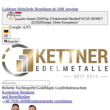
Goldener Hebel
Jede Bestellung ab 100€ gewinnt
ntv-Award 2026
Top 3 Edelmetall-Händler
FOCUS MONEY
22/2026
Siegel „Hohe Kompetenz“
Google: 4,9/5
DE
Ansicht
Beliebte Suchbegriffe:
Gold
Maple Leaf
Inflationsschutz
Kostenlose Beratung
und Bestellhotline
+49 7930-2699
Beratungstermin vereinbaren