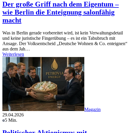
Der große Griff nach dem Eigentum –
wie Berlin die Enteignung salonfähig
macht
Was in Berlin gerade vorbereitet wird, ist kein Verwaltungsdetail
und keine juristische Fingerübung – es ist ein Tabubruch mit
Ansage. Der Volksentscheid „Deutsche Wohnen & Co. enteignen“
aus dem Jah…
Weiterlesen
Magazin
29.04.2026
5 Min.
Politischer Aktionismus mit