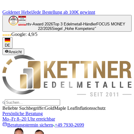
Goldener Hebel
Jede Bestellung ab 100€ gewinnt
ntv-Award 2026
Top 3 Edelmetall-Händler
FOCUS MONEY
22/2026
Siegel „Hohe Kompetenz“
Google: 4,9/5
DE
Ansicht
Beliebte Suchbegriffe:
Gold
Maple Leaf
Inflationsschutz
Persönliche Beratung
Mo–Fr 8–20 Uhr erreichbar
Beratungstermin sichern
+49 7930-2699