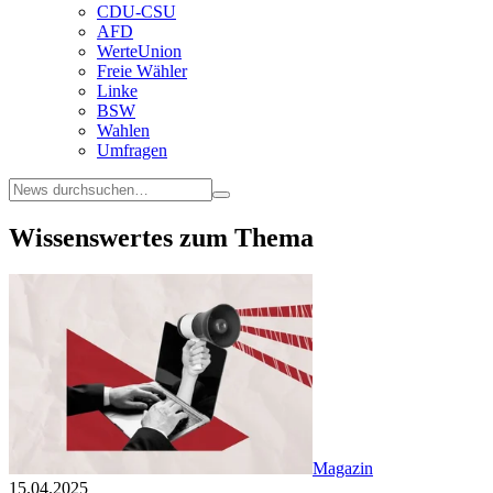
CDU-CSU
AFD
WerteUnion
Freie Wähler
Linke
BSW
Wahlen
Umfragen
Wissenswertes zum Thema
Magazin
15.04.2025