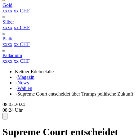
Gold
xxxx,xx CHF
Silber
xxxx,xx CHF
Platin
xxxx,xx CHF
Palladium
xxxx,xx CHF
Kettner Edelmetalle
Magazin
News
Wahlen
Supreme Court entscheidet über Trumps politische Zukunft
08.02.2024
08:24 Uhr
Supreme Court entscheidet