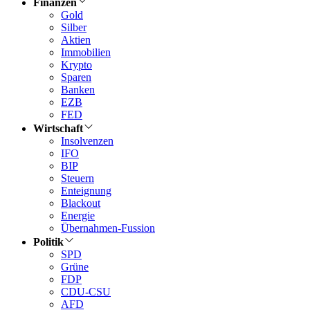
Finanzen
Gold
Silber
Aktien
Immobilien
Krypto
Sparen
Banken
EZB
FED
Wirtschaft
Insolvenzen
IFO
BIP
Steuern
Enteignung
Blackout
Energie
Übernahmen-Fussion
Politik
SPD
Grüne
FDP
CDU-CSU
AFD