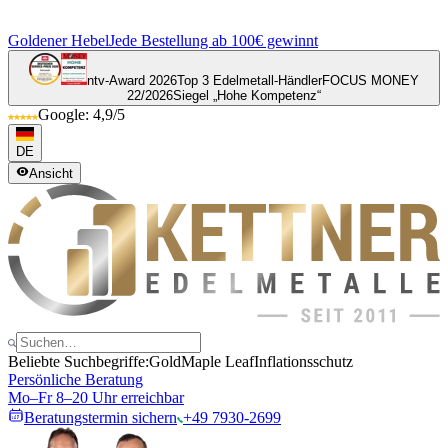
Goldener Hebel
Jede Bestellung ab 100€ gewinnt
ntv-Award 2026
Top 3 Edelmetall-Händler
FOCUS MONEY
22/2026
Siegel „Hohe Kompetenz“
Google: 4,9/5
DE
Ansicht
Beliebte Suchbegriffe:
Gold
Maple Leaf
Inflationsschutz
Persönliche Beratung
Mo–Fr 8–20 Uhr erreichbar
Beratungstermin sichern
+49 7930-2699