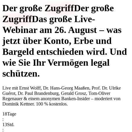
Der große
Zugriff
Der große
Zugriff
Das große Live-
Webinar am 26. August – was
jetzt über Konto, Erbe und
Bargeld entschieden wird. Und
wie Sie Ihr Vermögen legal
schützen.
Live mit
Ernst Wolff, Dr. Hans-Georg Maaßen, Prof. Dr. Ulrike
Guérot, Dr. Paul Brandenburg, Gerald Grosz, Tom-Oliver
Regenauer & einem anonymen Banken-Insider
– moderiert von
Dominik Kettner
.
100 % kostenlos.
18
Tage
:
13
Std.
: