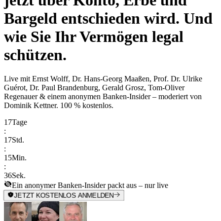
Bargeld entschieden wird. Und
wie Sie Ihr Vermögen legal
schützen.
Live mit
Ernst Wolff, Dr. Hans-Georg Maaßen, Prof. Dr. Ulrike
Guérot, Dr. Paul Brandenburg, Gerald Grosz, Tom-Oliver
Regenauer & einem anonymen Banken-Insider
– moderiert von
Dominik Kettner
.
100 % kostenlos.
17
Tage
:
17
Std.
:
15
Min.
:
36
Sek.
Ein anonymer Banken-Insider packt aus – nur live
JETZT KOSTENLOS ANMELDEN