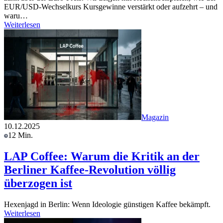
EUR/USD-Wechselkurs Kursgewinne verstärkt oder aufzehrt – und
waru…
Weiterlesen
Magazin
10.12.2025
12 Min.
LAP Coffee: Warum die Kritik an der
Berliner Kaffee-Revolution völlig
überzogen ist
Hexenjagd in Berlin: Wenn Ideologie günstigen Kaffee bekämpft.
Weiterlesen