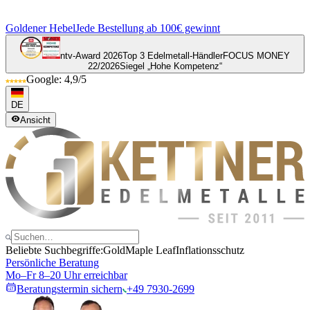
Goldener Hebel
Jede Bestellung ab 100€ gewinnt
ntv-Award 2026
Top 3 Edelmetall-Händler
FOCUS MONEY
22/2026
Siegel „Hohe Kompetenz“
Google: 4,9/5
DE
Ansicht
Beliebte Suchbegriffe:
Gold
Maple Leaf
Inflationsschutz
Persönliche Beratung
Mo–Fr 8–20 Uhr erreichbar
Beratungstermin sichern
+49 7930-2699