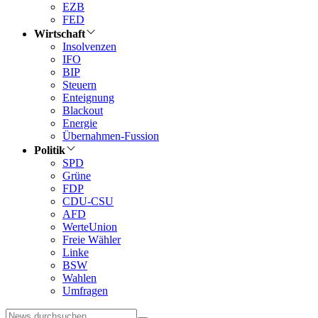
EZB
FED
Wirtschaft
Insolvenzen
IFO
BIP
Steuern
Enteignung
Blackout
Energie
Übernahmen-Fussion
Politik
SPD
Grüne
FDP
CDU-CSU
AFD
WerteUnion
Freie Wähler
Linke
BSW
Wahlen
Umfragen