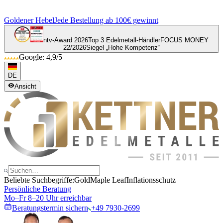
Goldener Hebel
Jede Bestellung ab 100€ gewinnt
ntv-Award 2026
Top 3 Edelmetall-Händler
FOCUS MONEY
22/2026
Siegel „Hohe Kompetenz“
Google: 4,9/5
DE
Ansicht
Beliebte Suchbegriffe:
Gold
Maple Leaf
Inflationsschutz
Persönliche Beratung
Mo–Fr 8–20 Uhr erreichbar
Beratungstermin sichern
+49 7930-2699