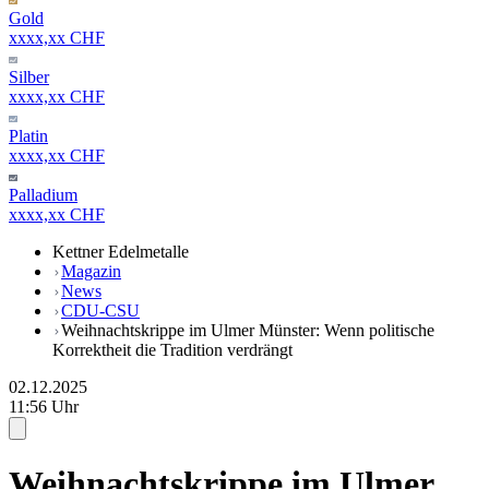
Gold
xxxx,xx CHF
Silber
xxxx,xx CHF
Platin
xxxx,xx CHF
Palladium
xxxx,xx CHF
Kettner Edelmetalle
Magazin
News
CDU-CSU
Weihnachtskrippe im Ulmer Münster: Wenn politische
Korrektheit die Tradition verdrängt
02.12.2025
11:56 Uhr
Weihnachtskrippe im Ulmer