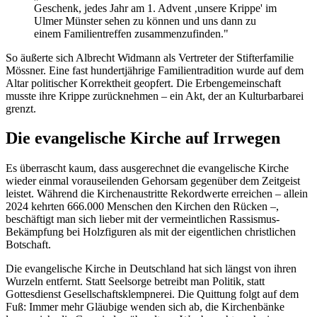
Geschenk, jedes Jahr am 1. Advent ‚unsere Krippe' im
Ulmer Münster sehen zu können und uns dann zu
einem Familientreffen zusammenzufinden."
So äußerte sich Albrecht Widmann als Vertreter der Stifterfamilie
Mössner. Eine fast hundertjährige Familientradition wurde auf dem
Altar politischer Korrektheit geopfert. Die Erbengemeinschaft
musste ihre Krippe zurücknehmen – ein Akt, der an Kulturbarbarei
grenzt.
Die evangelische Kirche auf Irrwegen
Es überrascht kaum, dass ausgerechnet die evangelische Kirche
wieder einmal vorauseilenden Gehorsam gegenüber dem Zeitgeist
leistet. Während die Kirchenaustritte Rekordwerte erreichen – allein
2024 kehrten 666.000 Menschen den Kirchen den Rücken –,
beschäftigt man sich lieber mit der vermeintlichen Rassismus-
Bekämpfung bei Holzfiguren als mit der eigentlichen christlichen
Botschaft.
Die evangelische Kirche in Deutschland hat sich längst von ihren
Wurzeln entfernt. Statt Seelsorge betreibt man Politik, statt
Gottesdienst Gesellschaftsklempnerei. Die Quittung folgt auf dem
Fuß: Immer mehr Gläubige wenden sich ab, die Kirchenbänke