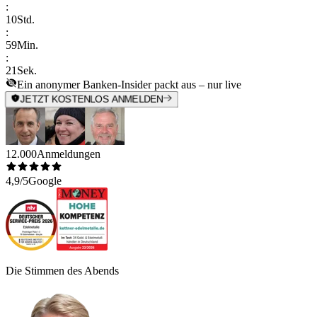
:
10
Std.
:
59
Min.
:
21
Sek.
Ein anonymer Banken-Insider packt aus – nur live
JETZT KOSTENLOS ANMELDEN
12.000
Anmeldungen
4,9/5
Google
Die Stimmen des Abends