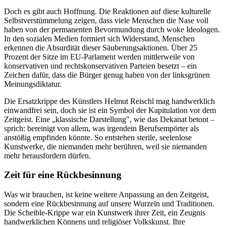
Doch es gibt auch Hoffnung. Die Reaktionen auf diese kulturelle
Selbstverstümmelung zeigen, dass viele Menschen die Nase voll
haben von der permanenten Bevormundung durch woke Ideologen.
In den sozialen Medien formiert sich Widerstand, Menschen
erkennen die Absurdität dieser Säuberungsaktionen. Über 25
Prozent der Sitze im EU-Parlament werden mittlerweile von
konservativen und rechtskonservativen Parteien besetzt – ein
Zeichen dafür, dass die Bürger genug haben von der linksgrünen
Meinungsdiktatur.
Die Ersatzkrippe des Künstlers Helmut Reischl mag handwerklich
einwandfrei sein, doch sie ist ein Symbol der Kapitulation vor dem
Zeitgeist. Eine „klassische Darstellung", wie das Dekanat betont –
sprich: bereinigt von allem, was irgendein Berufsempörter als
anstößig empfinden könnte. So entstehen sterile, seelenlose
Kunstwerke, die niemanden mehr berühren, weil sie niemanden
mehr herausfordern dürfen.
Zeit für eine Rückbesinnung
Was wir brauchen, ist keine weitere Anpassung an den Zeitgeist,
sondern eine Rückbesinnung auf unsere Wurzeln und Traditionen.
Die Scheible-Krippe war ein Kunstwerk ihrer Zeit, ein Zeugnis
handwerklichen Könnens und religiöser Volkskunst. Ihre