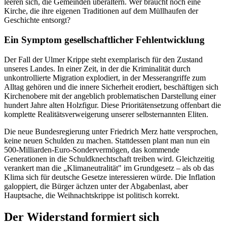
leeren sich, die Gemeinden überaltern. Wer braucht noch eine
Kirche, die ihre eigenen Traditionen auf dem Müllhaufen der
Geschichte entsorgt?
Ein Symptom gesellschaftlicher Fehlentwicklung
Der Fall der Ulmer Krippe steht exemplarisch für den Zustand
unseres Landes. In einer Zeit, in der die Kriminalität durch
unkontrollierte Migration explodiert, in der Messerangriffe zum
Alltag gehören und die innere Sicherheit erodiert, beschäftigen sich
Kirchenobere mit der angeblich problematischen Darstellung einer
hundert Jahre alten Holzfigur. Diese Prioritätensetzung offenbart die
komplette Realitätsverweigerung unserer selbsternannten Eliten.
Die neue Bundesregierung unter Friedrich Merz hatte versprochen,
keine neuen Schulden zu machen. Stattdessen plant man nun ein
500-Milliarden-Euro-Sondervermögen, das kommende
Generationen in die Schuldknechtschaft treiben wird. Gleichzeitig
verankert man die „Klimaneutralität" im Grundgesetz – als ob das
Klima sich für deutsche Gesetze interessieren würde. Die Inflation
galoppiert, die Bürger ächzen unter der Abgabenlast, aber
Hauptsache, die Weihnachtskrippe ist politisch korrekt.
Der Widerstand formiert sich