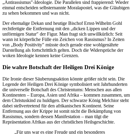
„Antirassismus"-Ideologie. Die Parallelen sind frappierend: Wieder
einmal entscheiden selbsternannte Moralapostel, was die Gläubigen
zu sehen bekommen und was nicht.
Der ehemalige Dekan und heutige Bischof Ernst-Wilhelm Gohl
rechtfertigte die Entfernung mit den „dicken Lippen und der
unförmigen Statur" der Figur. Man fragt sich unwillkürlich: Seit
wann ist körperliche Fülle ein Zeichen von Rassismus? In Zeiten
von „Body Positivity" müsste doch gerade eine wohlgenährte
Darstellung als fortschrittlich gelten. Doch die Widersprüche der
woken Ideologie kennen keine Grenzen.
Die wahre Botschaft der Heiligen Drei Könige
Die Ironie dieser Säuberungsaktion könnte größer nicht sein. Die
Legende der Heiligen Drei Könige symbolisiert seit Jahrhunderten
die universelle Botschaft des Christentums: Menschen aus allen
Kontinenten – Europa, Asien und Afrika – kommen zusammen, um
dem Christuskind zu huldigen. Der schwarze König Melchior steht
dabei stellvertretend für den afrikanischen Kontinent. Seine
Entfernung aus der Krippe ist somit nicht die Bekämpfung von
Rassismus, sondern dessen Manifestation – man tilgt die
Repräsentation Afrikas aus der christlichen Heilsgeschichte.
„Für uns war es eine Freude und ein besonderes