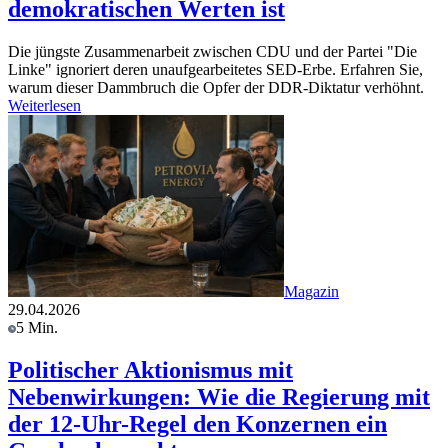
demokratischen Werten ist
Die jüngste Zusammenarbeit zwischen CDU und der Partei "Die
Linke" ignoriert deren unaufgearbeitetes SED-Erbe. Erfahren Sie,
warum dieser Dammbruch die Opfer der DDR-Diktatur verhöhnt.
Weiterlesen
Magazin
29.04.2026
5 Min.
Politischer Aktionismus mit
Nebenwirkungen: Wie die Regierung mit
der 12-Uhr-Regel den Konzernen ein