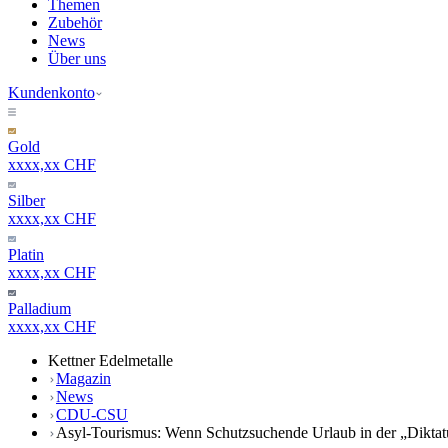
Themen
Zubehör
News
Über uns
Kundenkonto
Gold
xxxx,xx CHF
Silber
xxxx,xx CHF
Platin
xxxx,xx CHF
Palladium
xxxx,xx CHF
Kettner Edelmetalle
Magazin
News
CDU-CSU
Asyl-Tourismus: Wenn Schutzsuchende Urlaub in der „Dikta