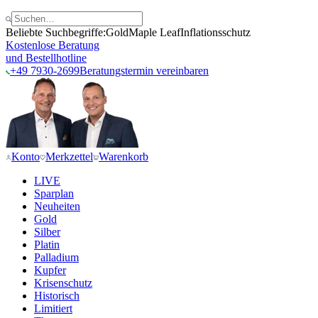
Beliebte Suchbegriffe:
Gold
Maple Leaf
Inflationsschutz
Kostenlose Beratung
und Bestellhotline
+49 7930-2699
Beratungstermin vereinbaren
Konto
Merkzettel
Warenkorb
LIVE
Sparplan
Neuheiten
Gold
Silber
Platin
Palladium
Kupfer
Krisenschutz
Historisch
Limitiert