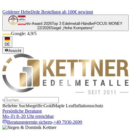
Goldener Hebel
Jede Bestellung ab 100€ gewinnt
ntv-Award 2026
Top 3 Edelmetall-Händler
FOCUS MONEY
22/2026
Siegel „Hohe Kompetenz“
Google: 4,9/5
DE
Ansicht
Beliebte Suchbegriffe:
Gold
Maple Leaf
Inflationsschutz
Persönliche Beratung
Mo–Fr 8–20 Uhr erreichbar
Beratungstermin sichern
+49 7930-2699