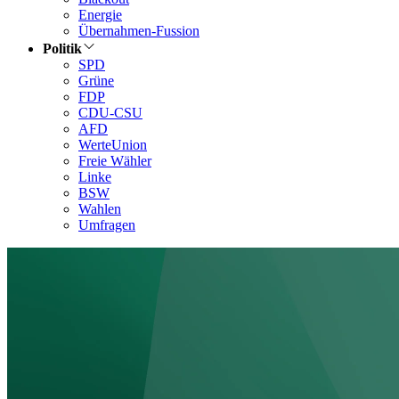
Energie
Übernahmen-Fussion
Politik
SPD
Grüne
FDP
CDU-CSU
AFD
WerteUnion
Freie Wähler
Linke
BSW
Wahlen
Umfragen