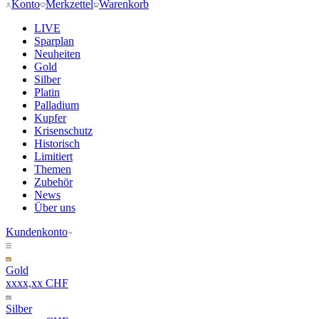
Konto
Merkzettel
Warenkorb
LIVE
Sparplan
Neuheiten
Gold
Silber
Platin
Palladium
Kupfer
Krisenschutz
Historisch
Limitiert
Themen
Zubehör
News
Über uns
Kundenkonto
Gold
xxxx,xx CHF
Silber