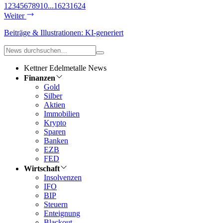
1
2
3
4
5
6
7
8
9
10
...
1623
1624
Weiter
Beiträge & Illustrationen: KI-generiert
Kettner Edelmetalle News
Finanzen
Gold
Silber
Aktien
Immobilien
Krypto
Sparen
Banken
EZB
FED
Wirtschaft
Insolvenzen
IFO
BIP
Steuern
Enteignung
Blackout