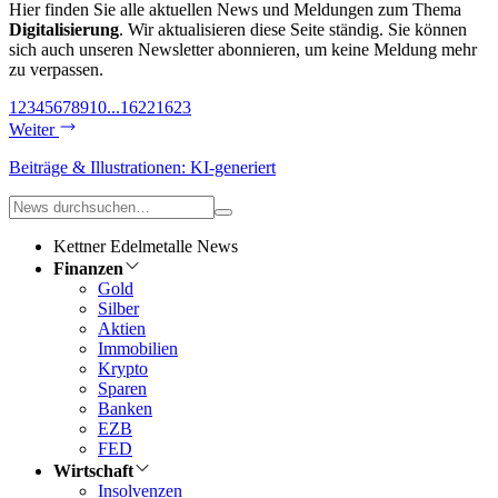
Hier finden Sie alle aktuellen News und Meldungen zum Thema
Digitalisierung
. Wir aktualisieren diese Seite ständig. Sie können
sich auch unseren Newsletter abonnieren, um keine Meldung mehr
zu verpassen.
1
2
3
4
5
6
7
8
9
10
...
1622
1623
Weiter
Beiträge & Illustrationen: KI-generiert
Kettner Edelmetalle News
Finanzen
Gold
Silber
Aktien
Immobilien
Krypto
Sparen
Banken
EZB
FED
Wirtschaft
Insolvenzen