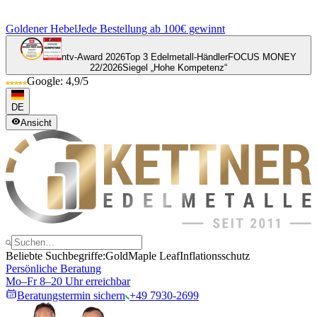
Goldener Hebel
Jede Bestellung ab 100€ gewinnt
ntv-Award 2026
Top 3 Edelmetall-Händler
FOCUS MONEY
22/2026
Siegel „Hohe Kompetenz“
Google: 4,9/5
DE
Ansicht
Beliebte Suchbegriffe:
Gold
Maple Leaf
Inflationsschutz
Persönliche Beratung
Mo–Fr 8–20 Uhr erreichbar
Beratungstermin sichern
+49 7930-2699