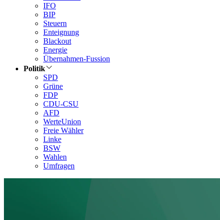
IFO
BIP
Steuern
Enteignung
Blackout
Energie
Übernahmen-Fussion
Politik
SPD
Grüne
FDP
CDU-CSU
AFD
WerteUnion
Freie Wähler
Linke
BSW
Wahlen
Umfragen