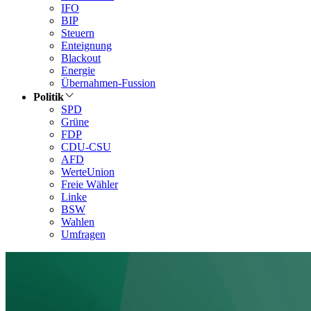
IFO
BIP
Steuern
Enteignung
Blackout
Energie
Übernahmen-Fussion
Politik
SPD
Grüne
FDP
CDU-CSU
AFD
WerteUnion
Freie Wähler
Linke
BSW
Wahlen
Umfragen