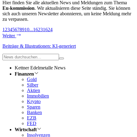
Hier finden Sie alle aktuellen News und Meldungen zum Thema
Eu-kommission
. Wir aktualisieren diese Seite ständig. Sie können
sich auch unseren Newsletter abonnieren, um keine Meldung mehr
zu verpassen.
1
2
3
4
5
6
7
8
9
10
...
1623
1624
Weiter
Beiträge & Illustrationen: KI-generiert
Kettner Edelmetalle News
Finanzen
Gold
Silber
Aktien
Immobilien
Krypto
Sparen
Banken
EZB
FED
Wirtschaft
Insolvenzen