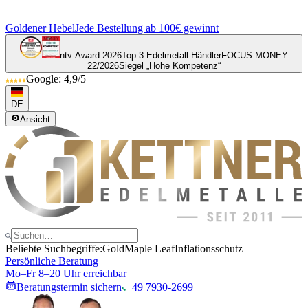
Goldener Hebel
Jede Bestellung ab 100€ gewinnt
ntv-Award 2026
Top 3 Edelmetall-Händler
FOCUS MONEY
22/2026
Siegel „Hohe Kompetenz“
Google: 4,9/5
DE
Ansicht
Beliebte Suchbegriffe:
Gold
Maple Leaf
Inflationsschutz
Persönliche Beratung
Mo–Fr 8–20 Uhr erreichbar
Beratungstermin sichern
+49 7930-2699