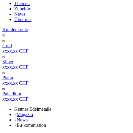
Themen
Zubehör
News
Über uns
Kundenkonto
Gold
xxxx,xx CHF
Silber
xxxx,xx CHF
Platin
xxxx,xx CHF
Palladium
xxxx,xx CHF
Kettner Edelmetalle
Magazin
News
Eu-kommission