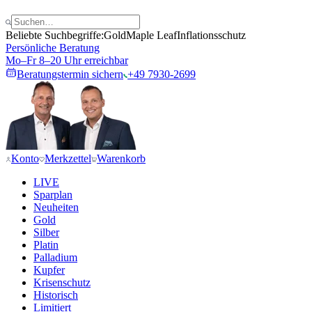
Beliebte Suchbegriffe:
Gold
Maple Leaf
Inflationsschutz
Persönliche Beratung
Mo–Fr 8–20 Uhr erreichbar
Beratungstermin sichern
+49 7930-2699
Konto
Merkzettel
Warenkorb
LIVE
Sparplan
Neuheiten
Gold
Silber
Platin
Palladium
Kupfer
Krisenschutz
Historisch
Limitiert