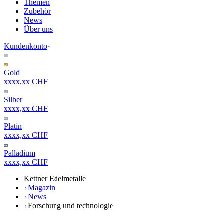
Themen
Zubehör
News
Über uns
Kundenkonto
Gold
xxxx,xx CHF
Silber
xxxx,xx CHF
Platin
xxxx,xx CHF
Palladium
xxxx,xx CHF
Kettner Edelmetalle
Magazin
News
Forschung und technologie