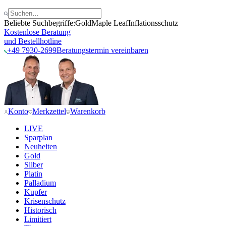
Beliebte Suchbegriffe:
Gold
Maple Leaf
Inflationsschutz
Kostenlose Beratung
und Bestellhotline
+49 7930-2699
Beratungstermin vereinbaren
Konto
Merkzettel
Warenkorb
LIVE
Sparplan
Neuheiten
Gold
Silber
Platin
Palladium
Kupfer
Krisenschutz
Historisch
Limitiert