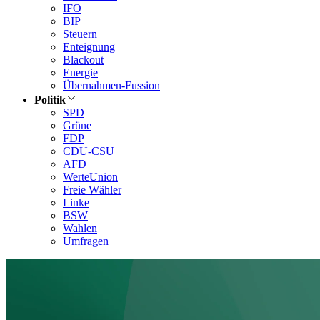
IFO
BIP
Steuern
Enteignung
Blackout
Energie
Übernahmen-Fussion
Politik
SPD
Grüne
FDP
CDU-CSU
AFD
WerteUnion
Freie Wähler
Linke
BSW
Wahlen
Umfragen