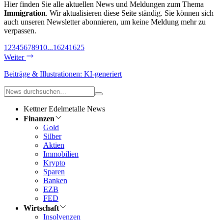
Hier finden Sie alle aktuellen News und Meldungen zum Thema
Immigration
. Wir aktualisieren diese Seite ständig. Sie können sich
auch unseren Newsletter abonnieren, um keine Meldung mehr zu
verpassen.
1
2
3
4
5
6
7
8
9
10
...
1624
1625
Weiter
Beiträge & Illustrationen: KI-generiert
Kettner Edelmetalle News
Finanzen
Gold
Silber
Aktien
Immobilien
Krypto
Sparen
Banken
EZB
FED
Wirtschaft
Insolvenzen