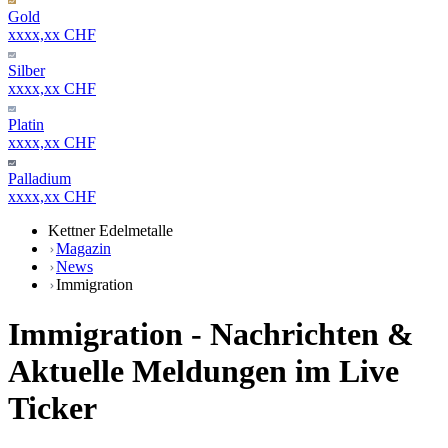
Gold
xxxx,xx CHF
Silber
xxxx,xx CHF
Platin
xxxx,xx CHF
Palladium
xxxx,xx CHF
Kettner Edelmetalle
Magazin
News
Immigration
Immigration - Nachrichten &
Aktuelle Meldungen im Live
Ticker