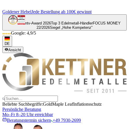
Goldener Hebel
Jede Bestellung ab 100€ gewinnt
ntv-Award 2026
Top 3 Edelmetall-Händler
FOCUS MONEY
22/2026
Siegel „Hohe Kompetenz“
Google: 4,9/5
DE
Ansicht
Beliebte Suchbegriffe:
Gold
Maple Leaf
Inflationsschutz
Persönliche Beratung
Mo–Fr 8–20 Uhr erreichbar
Beratungstermin sichern
+49 7930-2699