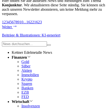
Hier finden Sie alle aktuellen News und Meldungen zum Thema
Konjunktur
. Wir aktualisieren diese Seite ständig. Sie können sich
auch unseren Newsletter abonnieren, um keine Meldung mehr zu
verpassen.
1
2
3
4
5
6
7
8
9
10
...
1622
1623
Weiter
Beiträge & Illustrationen: KI-generiert
Kettner Edelmetalle News
Finanzen
Gold
Silber
Aktien
Immobilien
Krypto
Sparen
Banken
EZB
FED
Wirtschaft
Insolvenzen