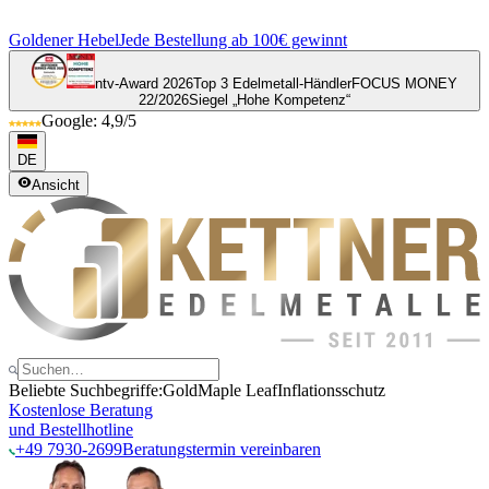
Goldener Hebel
Jede Bestellung ab 100€ gewinnt
ntv-Award 2026
Top 3 Edelmetall-Händler
FOCUS MONEY
22/2026
Siegel „Hohe Kompetenz“
Google: 4,9/5
DE
Ansicht
Beliebte Suchbegriffe:
Gold
Maple Leaf
Inflationsschutz
Kostenlose Beratung
und Bestellhotline
+49 7930-2699
Beratungstermin vereinbaren