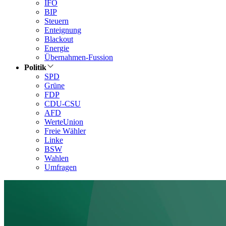
IFO
BIP
Steuern
Enteignung
Blackout
Energie
Übernahmen-Fussion
Politik
SPD
Grüne
FDP
CDU-CSU
AFD
WerteUnion
Freie Wähler
Linke
BSW
Wahlen
Umfragen