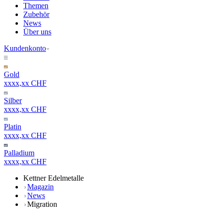
Themen
Zubehör
News
Über uns
Kundenkonto
Gold
xxxx,xx CHF
Silber
xxxx,xx CHF
Platin
xxxx,xx CHF
Palladium
xxxx,xx CHF
Kettner Edelmetalle
Magazin
News
Migration