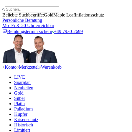
Beliebte Suchbegriffe:
Gold
Maple Leaf
Inflationsschutz
Persönliche Beratung
Mo–Fr 8–20 Uhr erreichbar
Beratungstermin sichern
+49 7930-2699
Konto
Merkzettel
Warenkorb
LIVE
Sparplan
Neuheiten
Gold
Silber
Platin
Palladium
Kupfer
Krisenschutz
Historisch
Limitiert