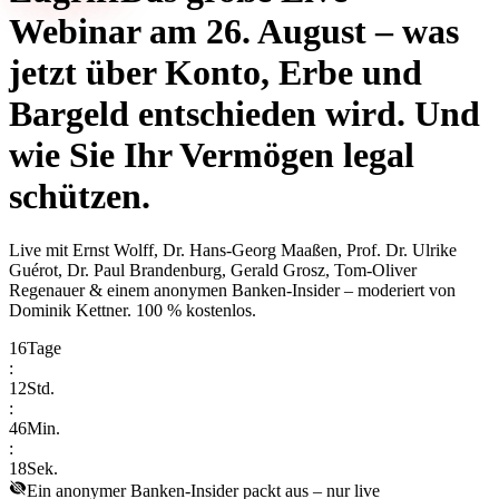
Webinar am 26. August – was
jetzt über Konto, Erbe und
Bargeld entschieden wird. Und
wie Sie Ihr Vermögen legal
schützen.
Live mit
Ernst Wolff, Dr. Hans-Georg Maaßen, Prof. Dr. Ulrike
Guérot, Dr. Paul Brandenburg, Gerald Grosz, Tom-Oliver
Regenauer & einem anonymen Banken-Insider
– moderiert von
Dominik Kettner
.
100 % kostenlos.
16
Tage
:
12
Std.
:
46
Min.
:
18
Sek.
Ein anonymer Banken-Insider packt aus – nur live