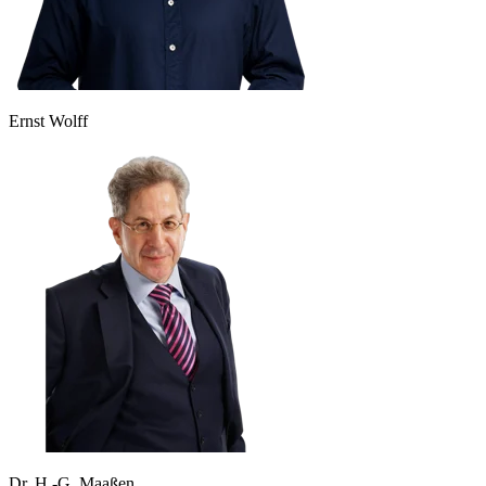
Ernst Wolff
Dr. H.-G. Maaßen