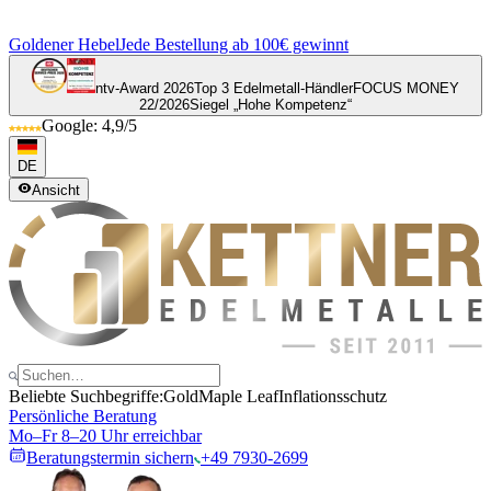
Goldener Hebel
Jede Bestellung ab 100€ gewinnt
ntv-Award 2026
Top 3 Edelmetall-Händler
FOCUS MONEY
22/2026
Siegel „Hohe Kompetenz“
Google: 4,9/5
DE
Ansicht
Beliebte Suchbegriffe:
Gold
Maple Leaf
Inflationsschutz
Persönliche Beratung
Mo–Fr 8–20 Uhr erreichbar
Beratungstermin sichern
+49 7930-2699