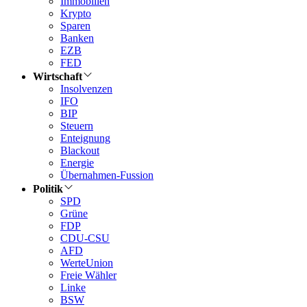
Immobilien
Krypto
Sparen
Banken
EZB
FED
Wirtschaft
Insolvenzen
IFO
BIP
Steuern
Enteignung
Blackout
Energie
Übernahmen-Fussion
Politik
SPD
Grüne
FDP
CDU-CSU
AFD
WerteUnion
Freie Wähler
Linke
BSW