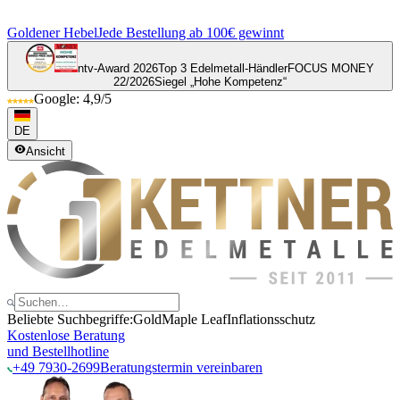
Goldener Hebel
Jede Bestellung ab 100€ gewinnt
ntv-Award 2026
Top 3 Edelmetall-Händler
FOCUS MONEY
22/2026
Siegel „Hohe Kompetenz“
Google: 4,9/5
DE
Ansicht
Beliebte Suchbegriffe:
Gold
Maple Leaf
Inflationsschutz
Kostenlose Beratung
und Bestellhotline
+49 7930-2699
Beratungstermin vereinbaren