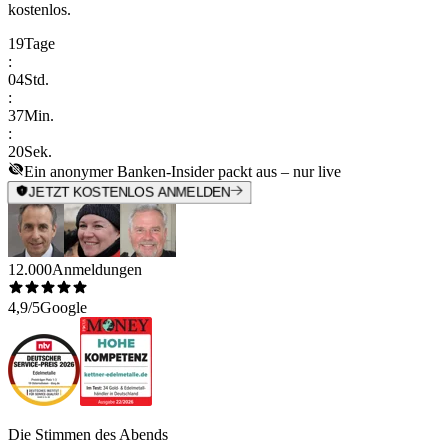
kostenlos.
19
Tage
:
04
Std.
:
37
Min.
:
20
Sek.
Ein anonymer Banken-Insider packt aus – nur live
JETZT KOSTENLOS ANMELDEN
12.000
Anmeldungen
4,9/5
Google
Die Stimmen des Abends