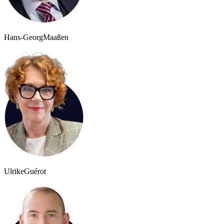
Hans-Georg
Maaßen
Ulrike
Guérot