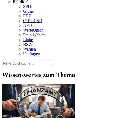
Politik
SPD
Grüne
FDP
CDU-CSU
AFD
WerteUnion
Freie Wähler
Linke
BSW
Wahlen
Umfragen
Wissenswertes zum Thema