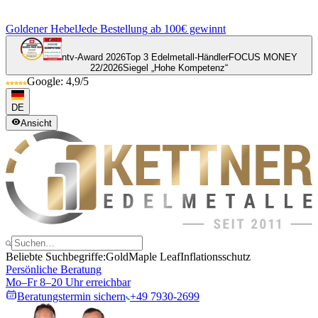
Goldener Hebel
Jede Bestellung ab 100€ gewinnt
ntv-Award 2026
Top 3 Edelmetall-Händler
FOCUS MONEY
22/2026
Siegel „Hohe Kompetenz“
Google: 4,9/5
DE
Ansicht
Beliebte Suchbegriffe:
Gold
Maple Leaf
Inflationsschutz
Persönliche Beratung
Mo–Fr 8–20 Uhr erreichbar
Beratungstermin sichern
+49 7930-2699