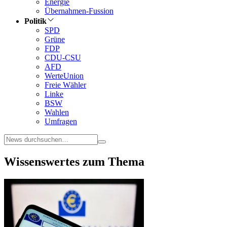
Energie
Übernahmen-Fussion
Politik
SPD
Grüne
FDP
CDU-CSU
AFD
WerteUnion
Freie Wähler
Linke
BSW
Wahlen
Umfragen
Wissenswertes zum Thema