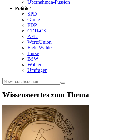
Übernahmen-Fussion
Politik
SPD
Grüne
FDP
CDU-CSU
AFD
WerteUnion
Freie Wähler
Linke
BSW
Wahlen
Umfragen
Wissenswertes zum Thema