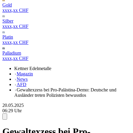
Gold
xxxx,xx CHF
Silber
xxxx,xx CHF
Platin
xxxx,xx CHF
Palladium
xxxx,xx CHF
Kettner Edelmetalle
Magazin
News
AFD
Gewaltexzess bei Pro-Palästina-Demo: Deutsche und
Ausländer treten Polizisten bewusstlos
20.05.2025
06:29 Uhr
Gewaltexzess bei Pro-