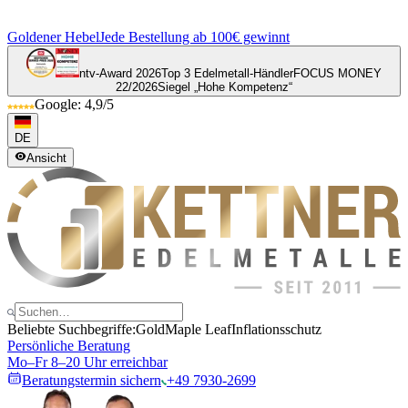
Goldener Hebel
Jede Bestellung ab 100€ gewinnt
ntv-Award 2026
Top 3 Edelmetall-Händler
FOCUS MONEY
22/2026
Siegel „Hohe Kompetenz“
Google: 4,9/5
DE
Ansicht
Beliebte Suchbegriffe:
Gold
Maple Leaf
Inflationsschutz
Persönliche Beratung
Mo–Fr 8–20 Uhr erreichbar
Beratungstermin sichern
+49 7930-2699