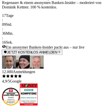
Regenauer & einem anonymen Banken-Insider
– moderiert von
Dominik Kettner
.
100 % kostenlos.
17
Tage
:
09
Std.
:
36
Min.
:
16
Sek.
Ein anonymer Banken-Insider packt aus – nur live
JETZT KOSTENLOS ANMELDEN
12.000
Anmeldungen
4,9/5
Google