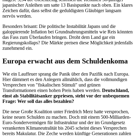
japanischer Anleihen um satte 13 Basispunkte nach oben. Ein klares
Zeichen dafür, dass selbst die geduldigsten Gläubiger langsam
nervös werden.
Besonders brisant: Die politische Instabilität Japans und die
galoppierende Inflation bei Grundnahrungsmitteln wie Reis könnten
das Fass zum Überlaufen bringen. Droht dem Land gar ein
Regierungskollaps? Die Märkte preisen diese Möglichkeit jedenfalls
zunehmend ein.
Europa erwacht aus dem Schuldenkoma
Wie ein Lauffeuer sprang die Panik über den Pazifik nach Europa.
Hier dämmert es den Anlegern allmählich, dass die vollmundigen
Versprechen von "fiskalischen Stimuli" und grünen
Transformationen einen hohen Preis haben werden.
Deutschland,
einst als Stabilitätsanker gepriesen, steht vor der unbequemen
Frage: Wer soll das alles bezahlen?
Die neue Große Koalition unter Friedrich Merz hatte versprochen,
keine neuen Schulden zu machen. Doch mit einem 500-Milliarden-
Euro-Sondervermögen für Infrastruktur und der im Grundgesetz
verankerten Klimaneutralität bis 2045 scheint dieses Versprechen
bereits Makulatur. Die Zeche werden künftige Generationen zahlen