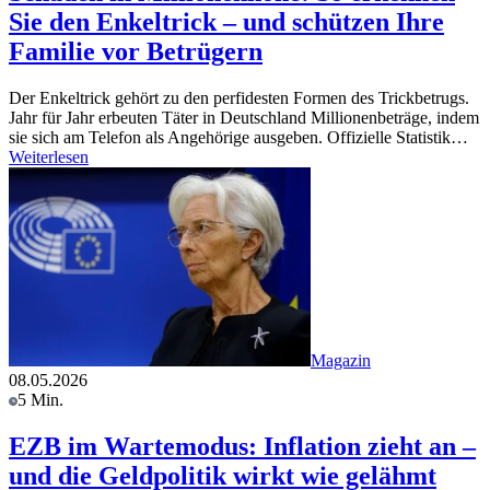
Sie den Enkeltrick – und schützen Ihre
Familie vor Betrügern
Der Enkeltrick gehört zu den perfidesten Formen des Trickbetrugs.
Jahr für Jahr erbeuten Täter in Deutschland Millionenbeträge, indem
sie sich am Telefon als Angehörige ausgeben. Offizielle Statistik…
Weiterlesen
Magazin
08.05.2026
5 Min.
EZB im Wartemodus: Inflation zieht an –
und die Geldpolitik wirkt wie gelähmt