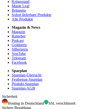
Krügerrand
Maple Leaf
Britannia
Sofort lieferbare Produkte
Alle Produkte
Magazin & News
Magazin
Ratgeber
Podcast
Goldpreis
Silberpreis
YouTube
Telegram
Facebook
Sparplan
Sparplan-Übersicht
Festbetrag-Sparplan
Produkt-Sparplan
Sparplan-AGB
Sicherheit
Hosting in Deutschland
SSL verschlüsselt
Sichere Bezahlung