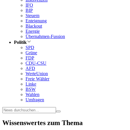
IFO
BIP
Steuern
Enteignung
Blackout
Energie
Übernahmen-Fussion
Politik
SPD
Grüne
FDP
CDU-CSU
AFD
WerteUnion
Freie Wähler
Linke
BSW
Wahlen
Umfragen
Wissenswertes zum Thema