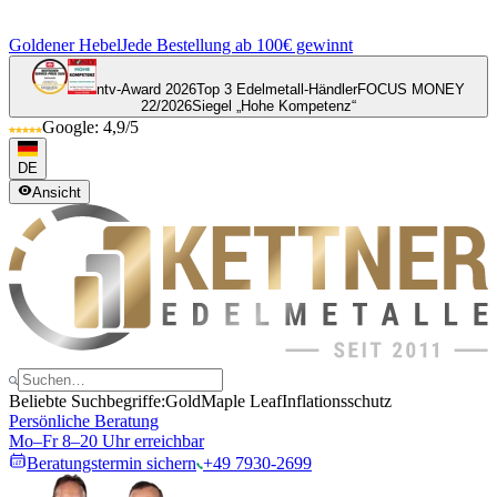
Goldener Hebel
Jede Bestellung ab 100€ gewinnt
ntv-Award 2026
Top 3 Edelmetall-Händler
FOCUS MONEY
22/2026
Siegel „Hohe Kompetenz“
Google: 4,9/5
DE
Ansicht
Beliebte Suchbegriffe:
Gold
Maple Leaf
Inflationsschutz
Persönliche Beratung
Mo–Fr 8–20 Uhr erreichbar
Beratungstermin sichern
+49 7930-2699