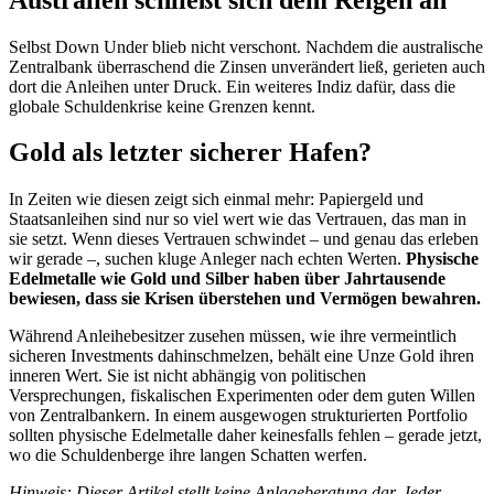
Selbst Down Under blieb nicht verschont. Nachdem die australische
Zentralbank überraschend die Zinsen unverändert ließ, gerieten auch
dort die Anleihen unter Druck. Ein weiteres Indiz dafür, dass die
globale Schuldenkrise keine Grenzen kennt.
Gold als letzter sicherer Hafen?
In Zeiten wie diesen zeigt sich einmal mehr: Papiergeld und
Staatsanleihen sind nur so viel wert wie das Vertrauen, das man in
sie setzt. Wenn dieses Vertrauen schwindet – und genau das erleben
wir gerade –, suchen kluge Anleger nach echten Werten.
Physische
Edelmetalle wie Gold und Silber haben über Jahrtausende
bewiesen, dass sie Krisen überstehen und Vermögen bewahren.
Während Anleihebesitzer zusehen müssen, wie ihre vermeintlich
sicheren Investments dahinschmelzen, behält eine Unze Gold ihren
inneren Wert. Sie ist nicht abhängig von politischen
Versprechungen, fiskalischen Experimenten oder dem guten Willen
von Zentralbankern. In einem ausgewogen strukturierten Portfolio
sollten physische Edelmetalle daher keinesfalls fehlen – gerade jetzt,
wo die Schuldenberge ihre langen Schatten werfen.
Hinweis: Dieser Artikel stellt keine Anlageberatung dar. Jeder