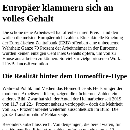
Europäer klammern sich an
volles Gehalt
Die schöne neue Arbeitswelt hat offenbar ihren Preis – und den
wollen die meisten Europäer nicht zahlen. Eine aktuelle Erhebung
der Europäischen Zentralbank (EZB) offenbart eine unbequeme
Wahrheit: Ganze 70 Prozent der Arbeitnehmer in der Eurozone
würden keinen einzigen Cent ihres Gehalts opfern, um von zu
Hause aus arbeiten zu können. So viel zur vielgepriesenen Work-
Life-Balance-Revolution.
Die Realität hinter dem Homeoffice-Hype
Während Politik und Medien das Homeoffice als Heilsbringer der
modernen Arbeitswelt feiern, zeigen die nüchternen Zahlen ein
anderes Bild. Zwar hat sich der Anteil der Heimarbeiter seit 2019
von 11,7 auf 22,4 Prozent nahezu verdoppelt – doch die Mehrheit
von 55,7 Prozent arbeitet weiterhin ausschließlich im Büro. Die
große Transformation? Fehlanzeige.
Besonders aufschlussreich: Von denjenigen, die bereit wären, für
das Homeoffice-Privileg zu zahlen, würden gerade einmal 13