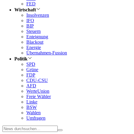
FED
Wirtschaft
Insolvenzen
IFO
BIP
Steuern
Enteignung
Blackout
Energie
Übernahmen-Fussion
Politik
SPD
Grüne
FDP
CDU-CSU
AFD
WerteUnion
Freie Wähler
Linke
BSW
Wahlen
Umfragen