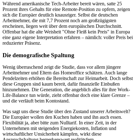
Während amerikanische Tech-Arbeiter bereit wären, satte 25
Prozent ihres Gehalts für eine Remote-Position zu opfern, zeigen
sich die Europäer deutlich knausriger. Selbst die deutschen
Arbeitnehmer, die mit 7,7 Prozent noch am großzügigsten
erscheinen, liegen weit über dem europäischen Durchschnitt.
Offenbar hat die alte Weisheit "Ohne Fleiß kein Preis" in Europa
eine ganz eigene Interpretation erfahren – nämlich: voller Preis bei
reduzierter Präsenz.
Die demografische Spaltung
Wenig überraschend zeigt die Studie, dass vor allem jüngere
Arbeitnehmer und Eltern das Homeoffice schätzen. Auch lange
Pendelzeiten erhöhen die Bereitschaft zur Heimarbeit. Doch selbst
diese Gruppen sind kaum bereit, dafür finanzielle Einbußen
hinzunehmen. Die Generation, die angeblich alles für ihre Work-
Life-Balance tun würde, zieht offenbar doch eine klare Grenze –
und die verläuft beim Kontostand.
Was sagt uns diese Studie über den Zustand unserer Arbeitswelt?
Die Europäer wollen den Kuchen haben und ihn auch essen.
Flexibilität ja, aber bitte zum Nulltarif. In einer Zeit, in der
Unternehmen mit steigenden Energiekosten, Inflation und
wirtschaftlicher Unsicherheit kämpfen, wirkt diese
Anspruchshaltung bemerkenswert realitätsfern.