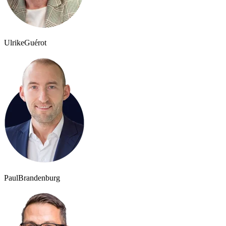
Ulrike
Guérot
Paul
Brandenburg