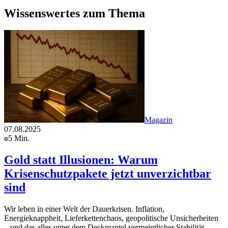
Wissenswertes zum Thema
Magazin
07.08.2025
5 Min.
Gold statt Illusionen: Warum
Krisenschutzpakete jetzt unverzichtbar
sind
Wir leben in einer Welt der Dauerkrisen. Inflation,
Energieknappheit, Lieferkettenchaos, geopolitische Unsicherheiten
– und das alles unter dem Deckmantel vermeintlicher Stabilität.