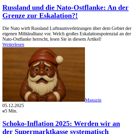
Russland und die Nato-Ostflanke: An der
Grenze zur Eskalation?!
Die Nato wirft Russland Luftraumverletzungen über dem Gebiet der
eigenen Militärallianz vor. Welch großes Eskalationspotenzial an der
Nato-Ostflanke herrscht, lesen Sie in diesem Artikel!
Weiterlesen
Magazin
05.12.2025
5 Min.
Schoko-Inflation 2025: Werden wir an
der Supermarktkasse systematisch