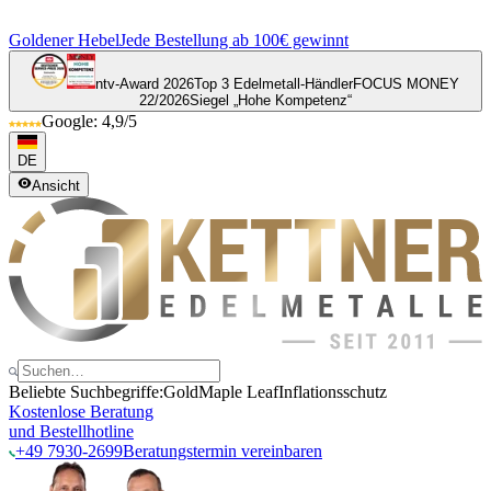
Goldener Hebel
Jede Bestellung ab 100€ gewinnt
ntv-Award 2026
Top 3 Edelmetall-Händler
FOCUS MONEY
22/2026
Siegel „Hohe Kompetenz“
Google: 4,9/5
DE
Ansicht
Beliebte Suchbegriffe:
Gold
Maple Leaf
Inflationsschutz
Kostenlose Beratung
und Bestellhotline
+49 7930-2699
Beratungstermin vereinbaren