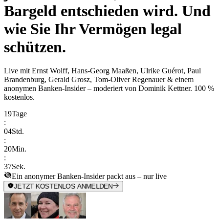
Bargeld entschieden wird. Und
wie Sie Ihr Vermögen legal
schützen.
Live mit
Ernst Wolff, Hans-Georg Maaßen, Ulrike Guérot, Paul
Brandenburg, Gerald Grosz, Tom-Oliver Regenauer & einem
anonymen Banken-Insider
– moderiert von
Dominik Kettner
.
100 %
kostenlos.
19
Tage
:
04
Std.
:
20
Min.
:
37
Sek.
Ein anonymer Banken-Insider packt aus – nur live
JETZT KOSTENLOS ANMELDEN